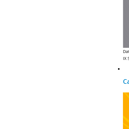
Dat
IX 
C