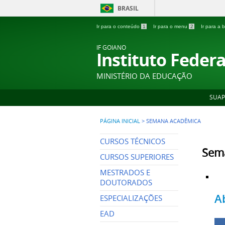
BRASIL
Ir para o conteúdo
1
Ir para o menu
2
Ir para a
IF GOIANO
Instituto Feder
MINISTÉRIO DA EDUCAÇÃO
SUAP
PÁGINA INICIAL
>
SEMANA ACADÊMICA
CURSOS TÉCNICOS
Sem
CURSOS SUPERIORES
MESTRADOS E
DOUTORADOS
A
ESPECIALIZAÇÕES
EAD