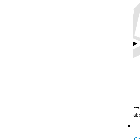
Ev
abe
C