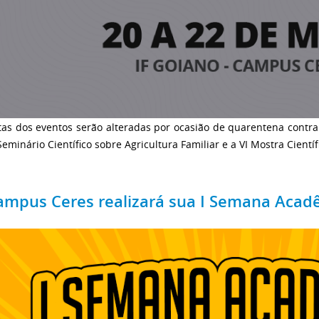
as dos eventos serão alteradas por ocasião de quarentena contra 
Seminário Científico sobre Agricultura Familiar e a VI Mostra Cien
ampus Ceres realizará sua I Semana Acad