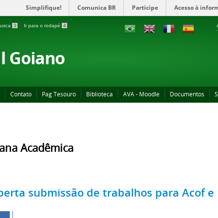
Simplifique!
Comunica BR
Participe
Acesso à infor
 busca
3
Ir para o rodapé
4
al Goiano
Contato
Pag Tesouro
Biblioteca
AVA - Moodle
Documentos
S
ana Acadêmica
berta submissão de trabalhos para Acof e 