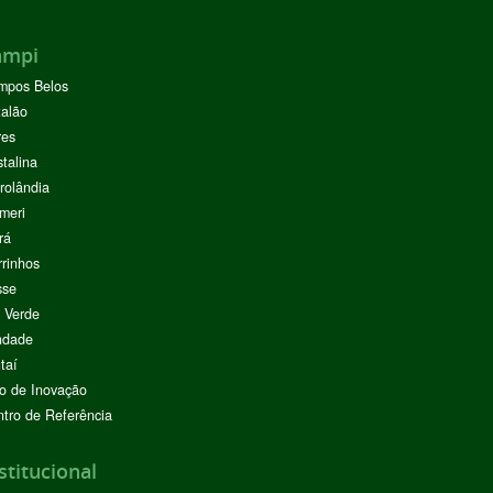
ampi
mpos Belos
alão
res
stalina
rolândia
meri
rá
rinhos
sse
 Verde
ndade
taí
o de Inovação
tro de Referência
stitucional