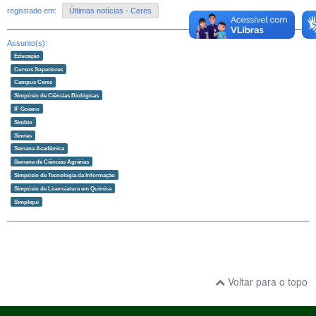
registrado em:
Últimas notícias - Ceres
Assunto(s):
Educação
Cursos Superiores
Campus Ceres
Simpósio de Ciências Biológicas
IF Goiano
Simbio
Simtec
Semana Acadêmica
Semana de Ciências Agrárias
Simpósio de Tecnologia da Informação
Simpósio de Licenciatura em Química
Simpliqui
Voltar para o topo