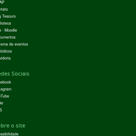
AP
ntato
g Tesouro
lioteca
 - Moodle
cumentos
tema de eventos
iódicos
idoria
des Sociais
cebook
tagram
uTube
ckr
S
bre o site
ssibilidade