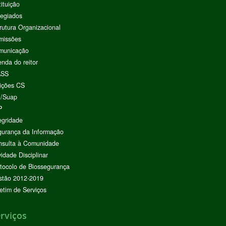
tituição
egiados
rutura Organizacional
missões
municação
nda do reitor
ASS
ições CS
I/Suap
P
egridade
urança da Informação
nsulta à Comunidade
vidade Disciplinar
tocolo de Biossegurança
stão 2012-2019
etim de Serviços
rviços