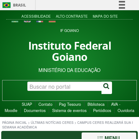
BRASIL
Simplifique!
ACESSIBILIDADE
ALTO CONTRASTE
MAPA DO SITE
Comunica BR
IF GOIANO
Participe
Instituto Federal
Acesso à informação
Goiano
Legislação
Canais
MINISTÉRIO DA EDUCAÇÃO
SUAP
Contato
Pag Tesouro
Biblioteca
AVA -
Moodle
Documentos
Sistema de eventos
Periódicos
Ouvidoria
PÁGINA INICIAL
>
ÚLTIMAS NOTÍCIAS CERES
>
CAMPUS CERES REALIZARÁ SUA I
SEMANA ACADÊMICA
MENU