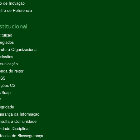
o de Inovação
tro de Referência
stitucional
tituição
egiados
rutura Organizacional
missões
municação
nda do reitor
ASS
ições CS
I/Suap
P
egridade
urança da Informação
nsulta à Comunidade
vidade Disciplinar
tocolo de Biossegurança