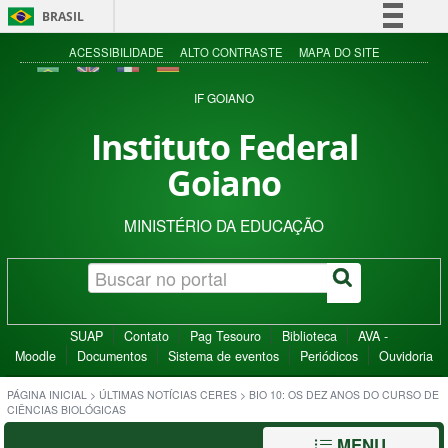
BRASIL
Simplifique!
ACESSIBILIDADE
ALTO CONTRASTE
MAPA DO SITE
Comunica BR
IF GOIANO
Participe
Instituto Federal
Acesso à informação
Goiano
Legislação
Canais
MINISTÉRIO DA EDUCAÇÃO
SUAP
Contato
Pag Tesouro
Biblioteca
AVA -
Moodle
Documentos
Sistema de eventos
Periódicos
Ouvidoria
PÁGINA INICIAL
>
ÚLTIMAS NOTÍCIAS CERES
>
BIO 10: OS DEZ ANOS DO CURSO DE
CIÊNCIAS BIOLÓGICAS
MENU