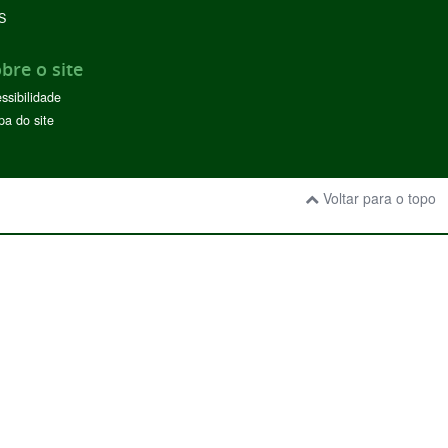
S
bre o site
ssibilidade
a do site
Voltar para o topo