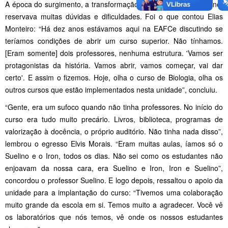
A época do surgimento, a transformação da EAFCe em IF Goiano,
reservava muitas dúvidas e dificuldades. Foi o que contou Elias
Monteiro: “Há dez anos estávamos aqui na EAFCe discutindo se
teríamos condições de abrir um curso superior. Não tínhamos.
[Eram somente] dois professores, nenhuma estrutura. 'Vamos ser
protagonistas da história. Vamos abrir, vamos começar, vai dar
certo'. E assim o fizemos. Hoje, olha o curso de Biologia, olha os
outros cursos que estão implementados nesta unidade”, concluiu.
“Gente, era um sufoco quando não tinha professores. No início do
curso era tudo muito precário. Livros, biblioteca, programas de
valorização à docência, o próprio auditório. Não tinha nada disso”,
lembrou o egresso Elvis Morais. “Eram muitas aulas, íamos só o
Suelino e o Iron, todos os dias. Não sei como os estudantes não
enjoavam da nossa cara, era Suelino e Iron, Iron e Suelino”,
concordou o professor Suelino. E logo depois, ressaltou o apoio da
unidade para a implantação do curso: “Tivemos uma colaboração
muito grande da escola em si. Temos muito a agradecer. Você vê
os laboratórios que nós temos, vê onde os nossos estudantes