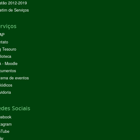
stão 2012-2019
etim de Serviços
rviços
AP
ntato
g Tesouro
lioteca
 - Moodle
cumentos
tema de eventos
iódicos
idoria
des Sociais
cebook
tagram
uTube
ckr