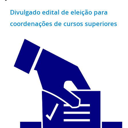
Divulgado edital de eleição para
coordenações de cursos superiores