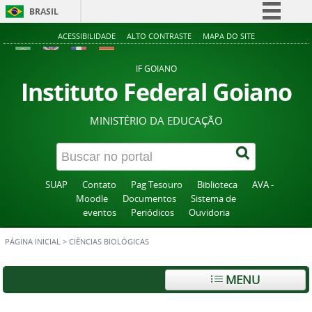
BRASIL
Simplifique!
ACESSIBILIDADE
ALTO CONTRASTE
MAPA DO SITE
Comunica BR
IF GOIANO
Participe
Instituto Federal Goiano
Acesso à informação
MINISTÉRIO DA EDUCAÇÃO
Legislação
Canais
SUAP
Contato
Pag Tesouro
Biblioteca
AVA -
Moodle
Documentos
Sistema de
eventos
Periódicos
Ouvidoria
PÁGINA INICIAL
>
CIÊNCIAS BIOLÓGICAS
MENU