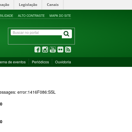
mação
Legislação
Canais
BILIDADE
ALTO CONTRASTE
MAPA DO SITE
tema de eventos
Periódicos
Ouvidoria
 messages: error:1416F086:SSL
0
0