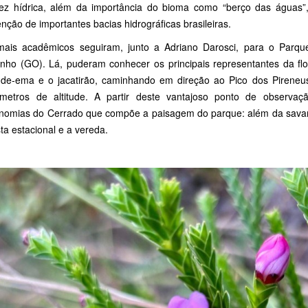
ez hídrica, além da importância do bioma como “berço das águas”
ção de importantes bacias hidrográficas brasileiras.
ais acadêmicos seguiram, junto a Adriano Darosci, para o Parqu
inho (GO). Lá, puderam conhecer os principais representantes da fl
-de-ema e o jacatirão, caminhando em direção ao Pico dos Pireneu
metros de altitude. A partir deste vantajoso ponto de observação
sionomias do Cerrado que compõe a paisagem do parque: além da savana
sta estacional e a vereda.