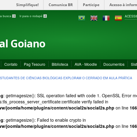
Simplifique!
Comunica BR
Participe
Acesso à infor
ACESSI
a a busca
3
Ir para o rodapé
4
ral Goiano
Contato
Pag Tesouro
Biblioteca
AVA - Moodle
Documentos
Sis
STUDANTES DE CIÊNCIAS BIOLÓGICAS EXPLORAM O CERRADO EM AULA PRÁTICA
ng
: getimagesize(): SSL operation failed with code 1. OpenSSL Error
s:tls_process_server_certificate:certificate verify failed in
ww/joomla/home/plugins/content/social2s/social2s.php
on line
166
ng
: getimagesize(): Failed to enable crypto in
ww/joomla/home/plugins/content/social2s/social2s.php
on line
166