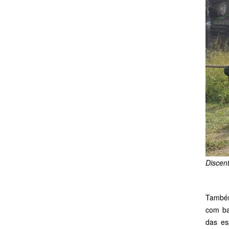
Discen
Também
com ba
das es