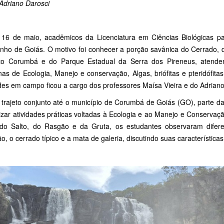
 Adriano Darosci
 16 de maio, acadêmicos da Licenciatura em Ciências Biológicas 
inho de Goiás. O motivo foi conhecer a porção savânica do Cerrado,
to Corumbá e do Parque Estadual da Serra dos Pireneus, atende
inas de Ecologia, Manejo e conservação, Algas, briófitas e pteridófit
des em campo ficou a cargo dos professores Maísa Vieira e do Adriano
 trajeto conjunto até o município de Corumbá de Goiás (GO), parte d
lizar atividades práticas voltadas à Ecologia e ao Manejo e Conservaç
s do Salto, do Rasgão e da Gruta, os estudantes observaram difere
o, o cerrado típico e a mata de galeria, discutindo suas características