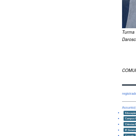
Turma 
Darosc
COMUN
registra
Assunto(
Educaçã
Campus 
Ciências 
IF Goian
Cerrado