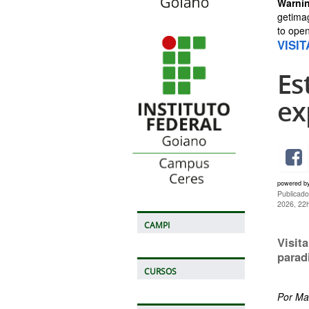
Warni
getima
to open
VISI
Es
ex
powered b
Publicado
2026, 22
CAMPI
Visit
parad
CURSOS
Por Ma