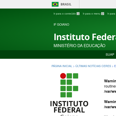
BRASIL
Ir para o conteúdo
1
Ir para o menu
2
Ir par
IF GOIANO
Instituto Fede
MINISTÉRIO DA EDUCAÇÃO
SUAP
PÁGINA INICIAL
>
ÚLTIMAS NOTÍCIAS CERES
>
E
Warni
routine
/var/w
Warni
/var/w