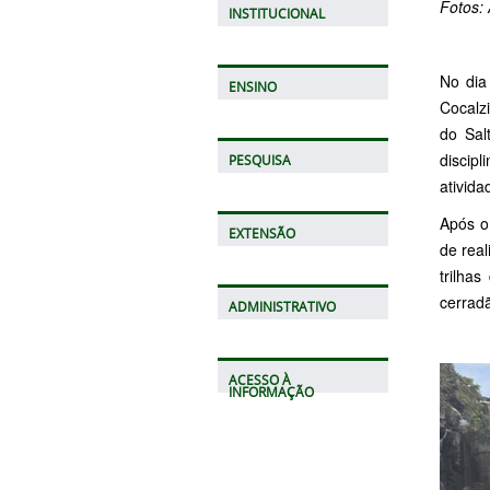
Fotos:
INSTITUCIONAL
No dia
ENSINO
Cocalz
do Sal
discipl
PESQUISA
ativida
Após o
EXTENSÃO
de rea
trilha
cerradã
ADMINISTRATIVO
ACESSO À
INFORMAÇÃO