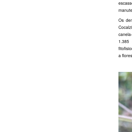
escass
manuten
Os dem
Cocalz
canela
1.385 
fitofi
a flore