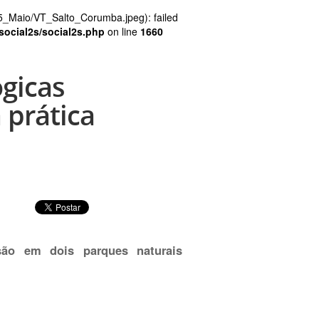
5_Maio/VT_Salto_Corumba.jpeg): failed
social2s/social2s.php
on line
1660
ógicas
 prática
são em dois parques naturais