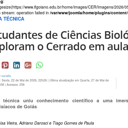
ng
:
gesize(https://www.ifgoiano.edu.br/home/images/CER/Imagens/2026/0
 stream: operation failed in
/var/www/joomla/home/plugins/content/
TA TÉCNICA
tudantes de Ciências Biol
ploram o Cerrado em aula
y
social2s
: Sexta, 22 de Mai de 2026, 22h26
|
Última atualização em Quarta, 27 de Mai de
h58
|
Acessos: 256
a técnica uniu conhecimento científico a uma imer
isíacos de Goiás
ísa Vieira, Adriano Darosci e Tiago Gomes de Paula