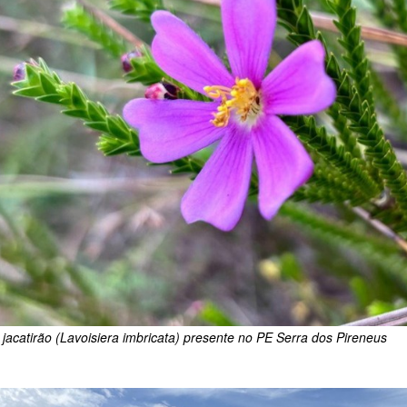
 jacatirão (Lavoisiera imbricata) presente no PE Serra dos Pireneus