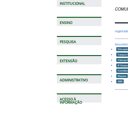
INSTITUCIONAL
COMUN
ENSINO
registra
PESQUISA
Assunto(
Educaçã
Campus 
Ciências 
EXTENSÃO
IF Goian
Coordena
Eleições
ADMINISTRATIVO
2025
ACESSO À
INFORMAÇÃO