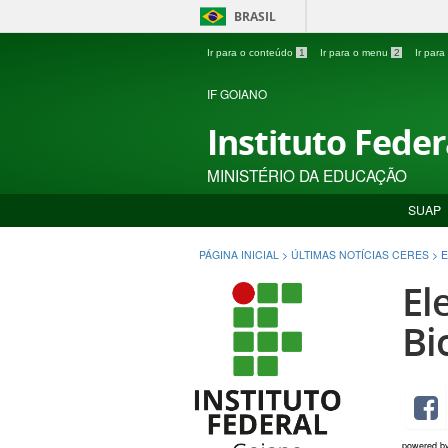
BRASIL
Ir para o conteúdo
1
Ir para o menu
2
Ir par
IF GOIANO
Instituto Fede
MINISTÉRIO DA EDUCAÇÃO
SUAP
PÁGINA INICIAL
>
ÚLTIMAS NOTÍCIAS CERES
>
E
El
Bi
powered b