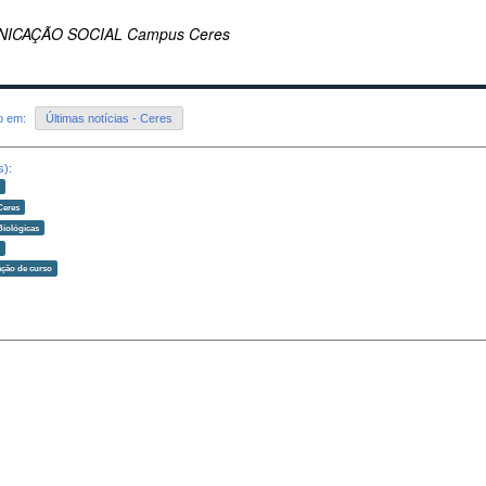
ICAÇÃO SOCIAL Campus Ceres
do em:
Últimas notícias - Ceres
s):
o
Ceres
Biológicas
o
ção de curso