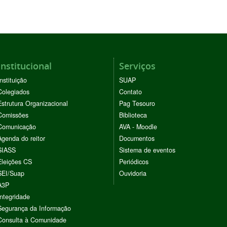
Institucional
Serviços
Instituição
SUAP
Colegiados
Contato
Estrutura Organizacional
Pag Tesouro
Comissões
Biblioteca
Comunicação
AVA - Moodle
Agenda do reitor
Documentos
SIASS
Sistema de eventos
Eleições CS
Periódicos
SEI/Suap
Ouvidoria
A3P
Integridade
Segurança da Informação
Consulta à Comunidade