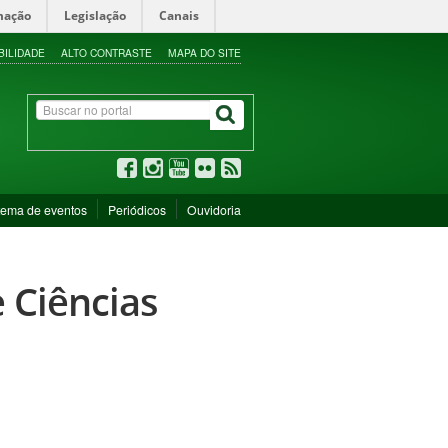
mação
Legislação
Canais
BILIDADE
ALTO CONTRASTE
MAPA DO SITE
tema de eventos
Periódicos
Ouvidoria
 Ciências