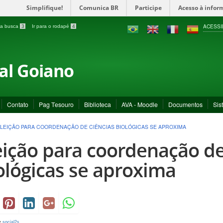
Simplifique!
Comunica BR
Participe
Acesso à infor
ACESSI
a a busca
3
Ir para o rodapé
4
ral Goiano
Contato
Pag Tesouro
Biblioteca
AVA - Moodle
Documentos
Sis
LEIÇÃO PARA COORDENAÇÃO DE CIÊNCIAS BIOLÓGICAS SE APROXIMA
eição para coordenação de
ológicas se aproxima
y
social2s