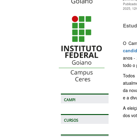
Publicado
2025, 12
Estud
O Camp
candid
anos -
todo o 
Todos
atualm
da nov
e a di
CAMPI
A elei
dos vot
CURSOS