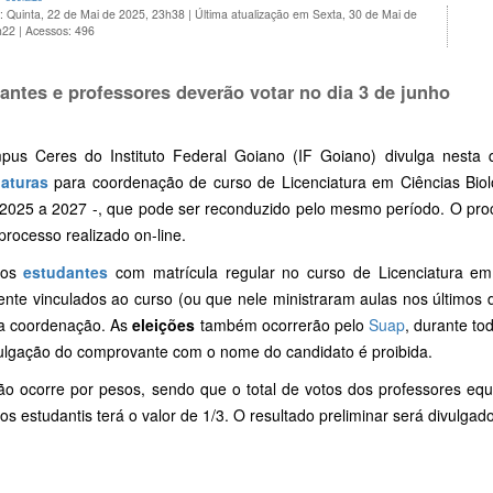
: Quinta, 22 de Mai de 2025, 23h38
|
Última atualização em Sexta, 30 de Mai de
h22
|
Acessos: 496
antes e professores deverão votar no dia 3 de junho
us Ceres do Instituto Federal Goiano (IF Goiano) divulga nesta q
aturas
para coordenação de curso de Licenciatura em Ciências Biol
 2025 a 2027 -, que pode ser reconduzido pelo mesmo período. O proc
processo realizado on-line.
 os
estudantes
com matrícula regular no curso de Licenciatura em
ente vinculados ao curso (ou que nele ministraram aulas nos últimos 
a coordenação. As
eleições
também ocorrerão pelo
Suap
, durante to
vulgação do comprovante com o nome do candidato é proibida.
ção ocorre por pesos, sendo que o total de votos dos professores equ
os estudantis terá o valor de 1/3. O resultado preliminar será divulga