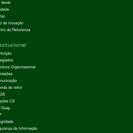
 Verde
ndade
taí
o de Inovação
tro de Referência
stitucional
tituição
egiados
rutura Organizacional
missões
municação
nda do reitor
ASS
ições CS
I/Suap
P
egridade
urança da Informação