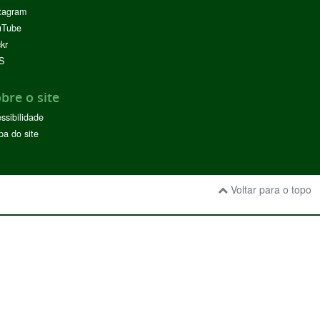
tagram
uTube
ckr
S
bre o site
ssibilidade
a do site
Voltar para o topo