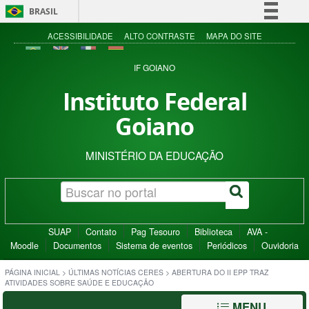
BRASIL
Simplifique!
ACESSIBILIDADE
ALTO CONTRASTE
MAPA DO SITE
Comunica BR
IF GOIANO
Participe
Instituto Federal
Acesso à informação
Goiano
Legislação
Canais
MINISTÉRIO DA EDUCAÇÃO
SUAP
Contato
Pag Tesouro
Biblioteca
AVA -
Moodle
Documentos
Sistema de eventos
Periódicos
Ouvidoria
PÁGINA INICIAL
>
ÚLTIMAS NOTÍCIAS CERES
>
ABERTURA DO II EPP TRAZ
ATIVIDADES SOBRE SAÚDE E EDUCAÇÃO
MENU