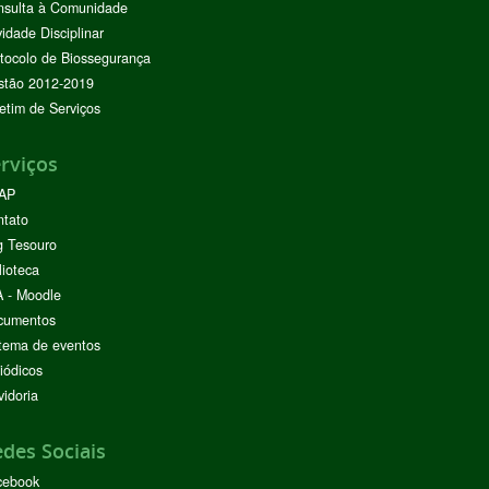
nsulta à Comunidade
vidade Disciplinar
tocolo de Biossegurança
stão 2012-2019
etim de Serviços
rviços
AP
ntato
g Tesouro
lioteca
 - Moodle
cumentos
tema de eventos
iódicos
idoria
des Sociais
cebook