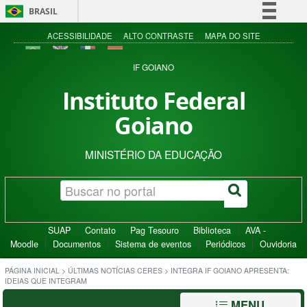
BRASIL
Simplifique!
ACESSIBILIDADE
ALTO CONTRASTE
MAPA DO SITE
Comunica BR
IF GOIANO
Participe
Instituto Federal
Acesso à informação
Goiano
Legislação
Canais
MINISTÉRIO DA EDUCAÇÃO
SUAP
Contato
Pag Tesouro
Biblioteca
AVA -
Moodle
Documentos
Sistema de eventos
Periódicos
Ouvidoria
PÁGINA INICIAL
>
ÚLTIMAS NOTÍCIAS CERES
>
INTEGRA IF GOIANO APRESENTA:
IDEIAS QUE INTEGRAM
MENU