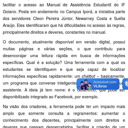
facilitar o acesso ao Manual de Assistência Estudantil do IF
Goiano. Posta em andamento no Campus Iporá, a iniciativa parte
dos servidores Cleon Pereira Júnior, Newarney Costa e Suélia
Araújo. Eles identificaram que há dificuldades no acesso às regras,
principalmente direitos e deveres, constantes no manual.
O documento, atualmente disponível em versão digital, possui
muitas páginas e várias seções, o que contribuiu para
desencorajar uma leitura rápida em busca de informações
específicas. Qual é a solução? Uma ferramenta com a qual os
estudantes se identifiquem e que seja capaz de localizar
informações específicas rapidamente: um
chatbot
– basicamente,
um programa que converse inteligentemente com o usuário, um
assistente. A ideia já tem nome: é o Goianinho, que pode ser
disponibilizado integrado ao Facebook, por exemplo.
Na visão dos criadores, a ferramenta pode ter um impacto mais
amplo que somente consulta a regramentos: aumentar o
conhecimento dos discentes, principalmente com direitos e
deveres que passam despercebidos, facilitar a criação de um