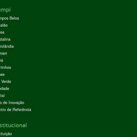
ampi
mpos Belos
alão
res
stalina
rolândia
meri
rá
rinhos
sse
 Verde
ndade
taí
o de Inovação
tro de Referência
stitucional
tituição