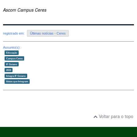
Ascom Campus Ceres
registrado em:
Últimas notícias - Ceres
Assunto(s):
Educação
Campus Ceres
IF Goiano
2019
Integra IF Goiano
Ideias que Integram
Voltar para o topo