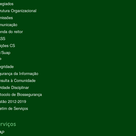
egiados
rutura Organizacional
missões
municação
nda do reitor
ASS
ições CS
I/Suap
P
egridade
urança da Informação
nsulta à Comunidade
vidade Disciplinar
tocolo de Biossegurança
stão 2012-2019
etim de Serviços
rviços
AP