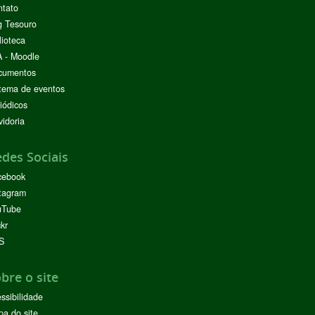
ntato
g Tesouro
lioteca
 - Moodle
cumentos
tema de eventos
iódicos
idoria
des Sociais
cebook
tagram
uTube
ckr
S
bre o site
ssibilidade
a do site