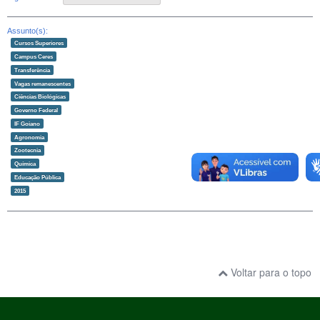
Assunto(s):
Cursos Superiores
Campus Ceres
Transferência
Vagas remanescentes
Ciências Biológicas
Governo Federal
IF Goiano
Agronomia
Zootecnia
Química
Educação Pública
2015
Voltar para o topo