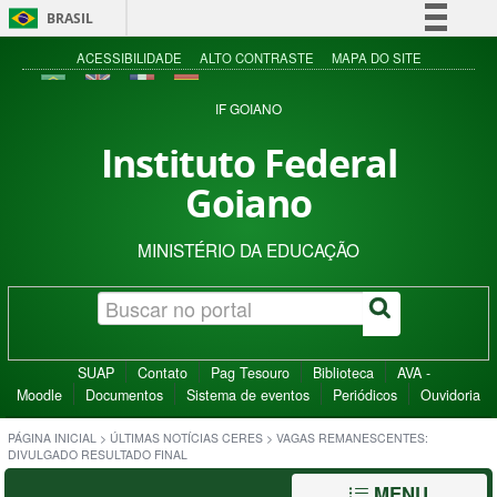
BRASIL
Simplifique!
ACESSIBILIDADE
ALTO CONTRASTE
MAPA DO SITE
Comunica BR
IF GOIANO
Participe
Instituto Federal
Acesso à informação
Goiano
Legislação
Canais
MINISTÉRIO DA EDUCAÇÃO
SUAP
Contato
Pag Tesouro
Biblioteca
AVA -
Moodle
Documentos
Sistema de eventos
Periódicos
Ouvidoria
PÁGINA INICIAL
>
ÚLTIMAS NOTÍCIAS CERES
>
VAGAS REMANESCENTES:
DIVULGADO RESULTADO FINAL
MENU