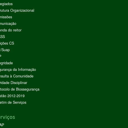
egiados
rutura Organizacional
missões
municação
nda do reitor
ASS
ições CS
I/Suap
P
egridade
urança da Informação
nsulta à Comunidade
vidade Disciplinar
tocolo de Biossegurança
stão 2012-2019
etim de Serviços
rviços
AP