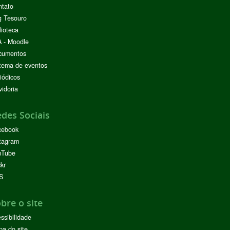
ntato
g Tesouro
lioteca
 - Moodle
cumentos
tema de eventos
iódicos
idoria
des Sociais
cebook
tagram
uTube
ckr
S
bre o site
ssibilidade
a do site