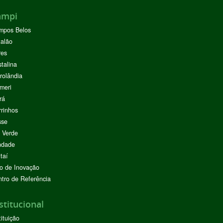
ampi
mpos Belos
alão
res
stalina
rolândia
meri
rá
rinhos
sse
 Verde
ndade
taí
o de Inovação
tro de Referência
stitucional
tituição