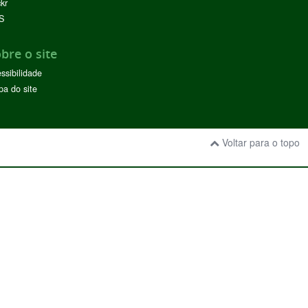
ckr
S
bre o site
ssibilidade
a do site
Voltar para o topo