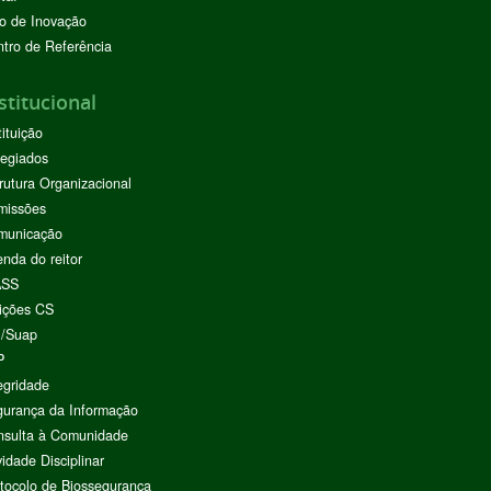
o de Inovação
tro de Referência
stitucional
tituição
egiados
rutura Organizacional
missões
municação
nda do reitor
ASS
ições CS
I/Suap
P
egridade
urança da Informação
nsulta à Comunidade
vidade Disciplinar
tocolo de Biossegurança