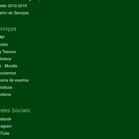
stão 2012-2019
etim de Serviços
rviços
AP
ntato
g Tesouro
lioteca
 - Moodle
cumentos
tema de eventos
iódicos
idoria
des Sociais
cebook
tagram
uTube