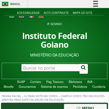
BRASIL
Simplifique!
ACESSIBILIDADE
ALTO CONTRASTE
MAPA DO SITE
Comunica BR
IF GOIANO
Participe
Instituto Federal
Acesso à informação
Goiano
Legislação
Canais
MINISTÉRIO DA EDUCAÇÃO
SUAP
Contato
Pag Tesouro
Biblioteca
AVA -
Moodle
Documentos
Sistema de eventos
Periódicos
Ouvidoria
PÁGINA INICIAL
>
ÚLTIMAS NOTÍCIAS CERES
>
CAMPUS CERES TEM INSCRIÇÕES
ABERTAS PARA ESPECIALIZAÇÃO EM EDUCAÇÃO
MENU