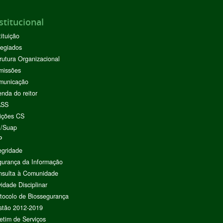
stitucional
tituição
egiados
rutura Organizacional
missões
municação
nda do reitor
ASS
ições CS
I/Suap
P
egridade
urança da Informação
nsulta à Comunidade
vidade Disciplinar
tocolo de Biossegurança
stão 2012-2019
etim de Serviços