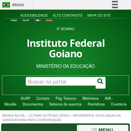
BRASIL
Simplifique!
ACESSIBILIDADE
ALTO CONTRASTE
MAPA DO SITE
Comunica BR
IF GOIANO
Participe
Instituto Federal
Acesso à informação
Goiano
Legislação
Canais
MINISTÉRIO DA EDUCAÇÃO
SUAP
Contato
Pag Tesouro
Biblioteca
AVA -
Moodle
Documentos
Sistema de eventos
Periódicos
Ouvidoria
PÁGINA INICIAL
>
ÚLTIMAS NOTÍCIAS CERES
>
INFORMÁTICA: DIVULGADAS AS
CANDIDATURAS PARA COORDENAÇÃO
MENU