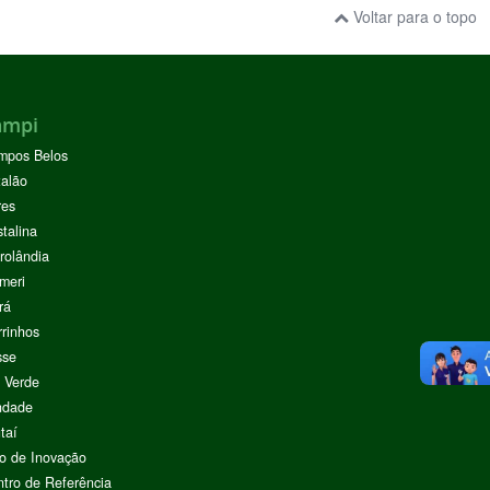
Voltar para o topo
ampi
mpos Belos
alão
res
stalina
rolândia
meri
rá
rinhos
sse
 Verde
ndade
taí
o de Inovação
tro de Referência