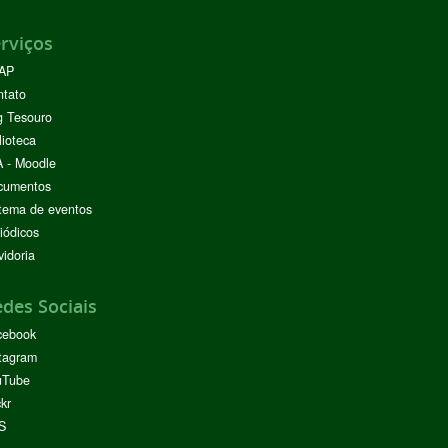
rviços
AP
ntato
g Tesouro
lioteca
 - Moodle
cumentos
tema de eventos
iódicos
idoria
des Sociais
cebook
tagram
uTube
ckr
S