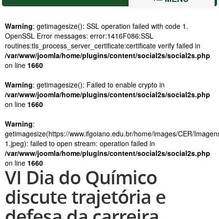
Warning
: getimagesize(): SSL operation failed with code 1.
OpenSSL Error messages: error:1416F086:SSL
routines:tls_process_server_certificate:certificate verify failed in
/var/www/joomla/home/plugins/content/social2s/social2s.php
on line
1660
Warning
: getimagesize(): Failed to enable crypto in
/var/www/joomla/home/plugins/content/social2s/social2s.php
on line
1660
Warning
:
getimagesize(https://www.ifgoiano.edu.br/home/images/CER/Imag
1.jpeg): failed to open stream: operation failed in
/var/www/joomla/home/plugins/content/social2s/social2s.php
on line
1660
VI Dia do Químico
discute trajetória e
defesa da carreira