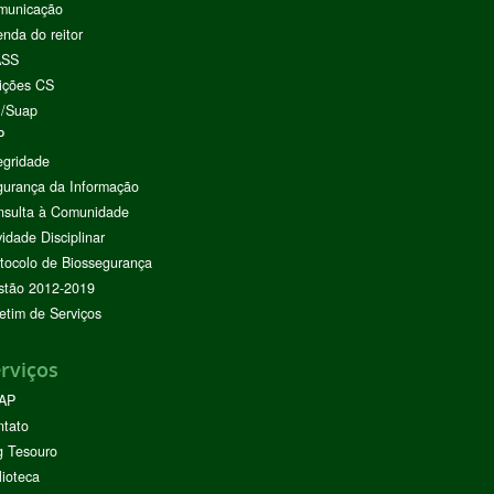
municação
nda do reitor
ASS
ições CS
I/Suap
P
egridade
urança da Informação
nsulta à Comunidade
vidade Disciplinar
tocolo de Biossegurança
stão 2012-2019
etim de Serviços
rviços
AP
ntato
g Tesouro
lioteca