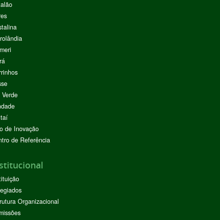
alão
res
stalina
rolândia
meri
rá
rinhos
sse
 Verde
ndade
taí
o de Inovação
tro de Referência
stitucional
tituição
egiados
rutura Organizacional
missões