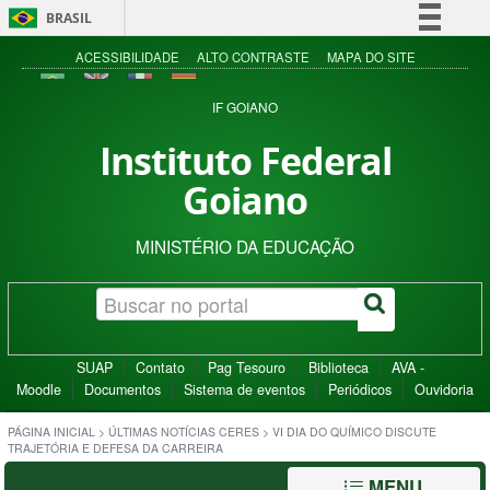
BRASIL
Simplifique!
ACESSIBILIDADE
ALTO CONTRASTE
MAPA DO SITE
Comunica BR
IF GOIANO
Participe
Instituto Federal
Acesso à informação
Goiano
Legislação
Canais
MINISTÉRIO DA EDUCAÇÃO
SUAP
Contato
Pag Tesouro
Biblioteca
AVA -
Moodle
Documentos
Sistema de eventos
Periódicos
Ouvidoria
PÁGINA INICIAL
>
ÚLTIMAS NOTÍCIAS CERES
>
VI DIA DO QUÍMICO DISCUTE
TRAJETÓRIA E DEFESA DA CARREIRA
MENU