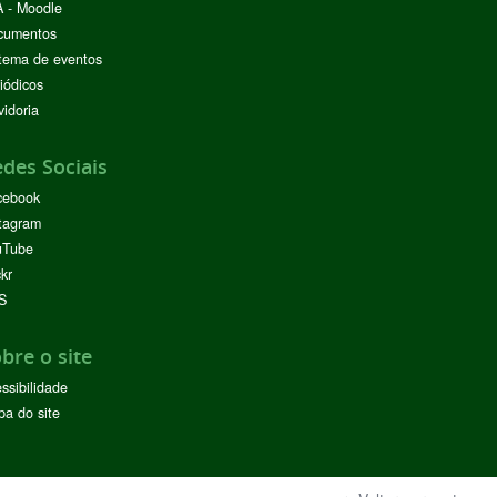
 - Moodle
cumentos
tema de eventos
iódicos
idoria
des Sociais
cebook
tagram
uTube
ckr
S
bre o site
ssibilidade
a do site