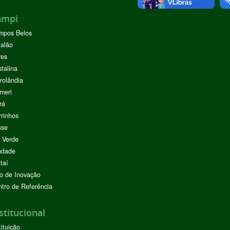
ampi
mpos Belos
alão
res
stalina
rolândia
meri
rá
rinhos
sse
 Verde
ndade
taí
o de Inovação
tro de Referência
stitucional
tituição