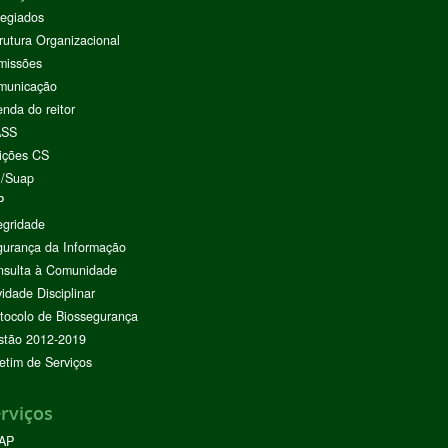
egiados
rutura Organizacional
missões
municação
nda do reitor
ASS
ições CS
I/Suap
P
egridade
urança da Informação
nsulta à Comunidade
vidade Disciplinar
tocolo de Biossegurança
stão 2012-2019
etim de Serviços
rviços
AP