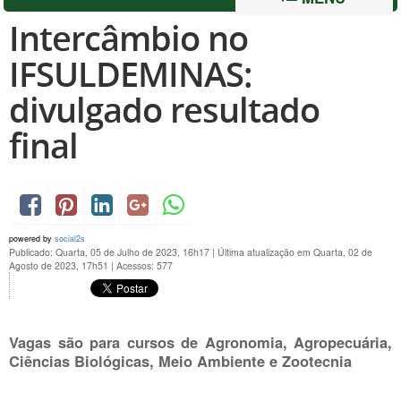
Intercâmbio no
IFSULDEMINAS:
divulgado resultado
final
powered by
social2s
Publicado: Quarta, 05 de Julho de 2023, 16h17
|
Última atualização em Quarta, 02 de
Agosto de 2023, 17h51
|
Acessos: 577
Vagas são para cursos de Agronomia, Agropecuária,
Ciências Biológicas, Meio Ambiente e Zootecnia