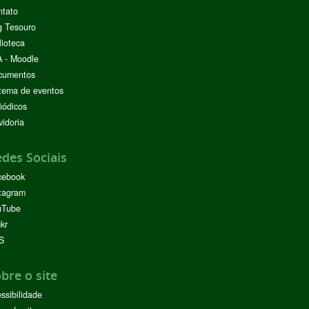
ntato
g Tesouro
lioteca
 - Moodle
cumentos
tema de eventos
iódicos
idoria
des Sociais
cebook
tagram
uTube
ckr
S
bre o site
ssibilidade