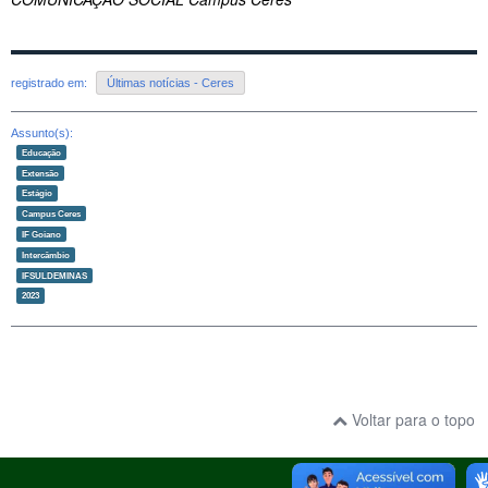
registrado em:
Últimas notícias - Ceres
Assunto(s):
Educação
Extensão
Estágio
Campus Ceres
IF Goiano
Intercâmbio
IFSULDEMINAS
2023
Voltar para o topo