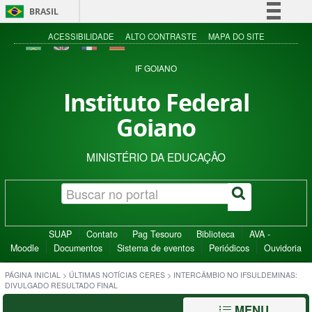
BRASIL
Simplifique!
ACESSIBILIDADE
ALTO CONTRASTE
MAPA DO SITE
Comunica BR
IF GOIANO
Participe
Instituto Federal
Acesso à informação
Goiano
Legislação
Canais
MINISTÉRIO DA EDUCAÇÃO
SUAP
Contato
Pag Tesouro
Biblioteca
AVA -
Moodle
Documentos
Sistema de eventos
Periódicos
Ouvidoria
PÁGINA INICIAL
>
ÚLTIMAS NOTÍCIAS CERES
>
INTERCÂMBIO NO IFSULDEMINAS:
DIVULGADO RESULTADO FINAL
MENU