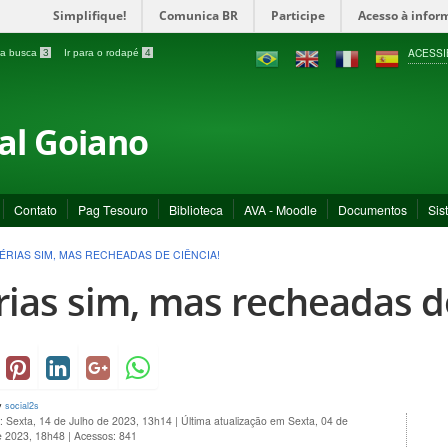
Simplifique!
Comunica BR
Participe
Acesso à infor
ACESSI
a a busca
3
Ir para o rodapé
4
ral Goiano
Contato
Pag Tesouro
Biblioteca
AVA - Moodle
Documentos
Sis
ÉRIAS SIM, MAS RECHEADAS DE CIÊNCIA!
rias sim, mas recheadas de
y
social2s
: Sexta, 14 de Julho de 2023, 13h14
|
Última atualização em Sexta, 04 de
e 2023, 18h48
|
Acessos: 841