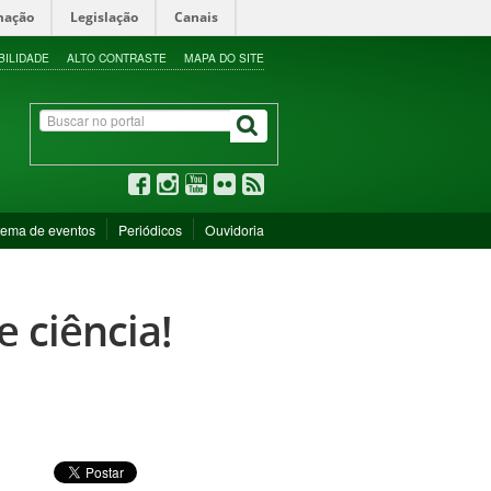
mação
Legislação
Canais
BILIDADE
ALTO CONTRASTE
MAPA DO SITE
tema de eventos
Periódicos
Ouvidoria
 ciência!