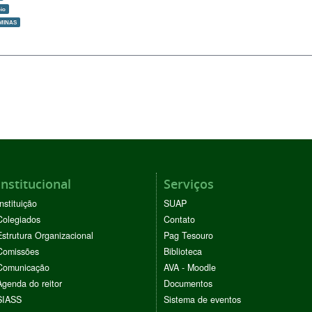
bio
MINAS
Institucional
Serviços
Instituição
SUAP
Colegiados
Contato
Estrutura Organizacional
Pag Tesouro
Comissões
Biblioteca
Comunicação
AVA - Moodle
Agenda do reitor
Documentos
SIASS
Sistema de eventos