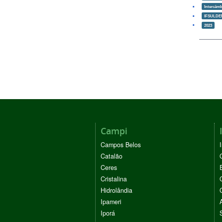
Intercâm
IFSULDE
2023
Campi
Campos Belos
Catalão
Ceres
Cristalina
Hidrolândia
Ipameri
Iporá