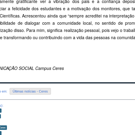
amente gratificante ver a vibração dos pais e a confiança deposit
ciar a felicidade dos estudantes e a motivação dos monitores, que t
Científicas. Acrescentou ainda que “sempre acreditei na interpretação l
ibilidade de dialogar com a comunidade local, no sentido de promo
ização disso. Para mim, significa realização pessoal, pois vejo o tr
o e transformando ou contribuindo com a vida das pessoas na comunid
ICAÇÃO SOCIAL Campus Ceres
do em:
Últimas notícias - Ceres
s):
o
Ceres
o