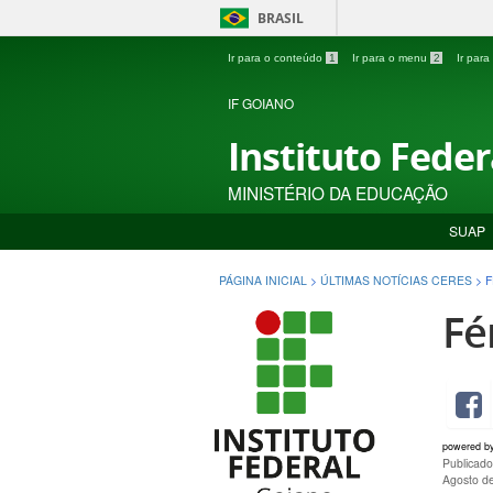
BRASIL
Ir para o conteúdo
1
Ir para o menu
2
Ir par
IF GOIANO
Instituto Fede
MINISTÉRIO DA EDUCAÇÃO
SUAP
PÁGINA INICIAL
>
ÚLTIMAS NOTÍCIAS CERES
>
F
Fé
powered b
Publicado
Agosto d