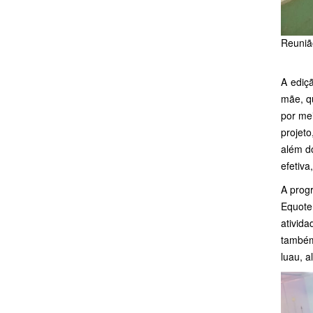
Reuniã
A ediç
mãe, q
por me
projeto
além do
efetiv
A prog
Equote
ativida
também
luau, a