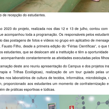
o de recepção do estudantes.
ão 2023 do projeto, realizada nos dias 12 e 13 de julho, contou com
ue acompanhou toda a programação. Os responsáveis pelos estudante
io das postagens de fotos e vídeos no grupo em aplicativo de mensag
, Fausto Filho, desde a primeira edição do “Férias Científicas”, o que
s estudantes, que se deslocam até a instituição e têm a oportunidade 
a, acompanhando constantemente as atividades executadas pelos filhos
ramação deste ano reuniu apresentação do Campus e dos projetos inst
rapia e Trilhas Ecológicas), realização de um tour guiado pelas 
des nos laboratórios de cultura de tecidos, informática, microbiologia,
, proporcionado aos estudantes um momento de confraternização e 
lém de práticas esportivas e lúdicas.