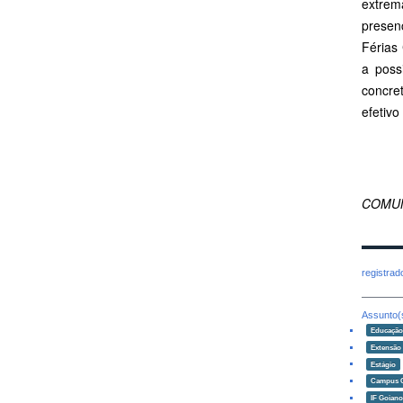
extrem
presen
Férias 
a poss
concret
efetiv
COMUN
registra
Assunto(
Educaçã
Extensão
Estágio
Campus 
IF Goian