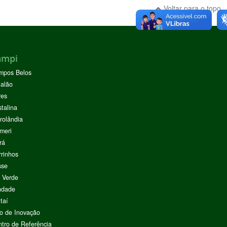
Voltar para o topo
ampi
mpos Belos
alão
res
stalina
rolândia
meri
rá
rinhos
sse
 Verde
ndade
taí
o de Inovação
tro de Referência