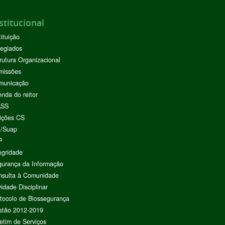
stitucional
tituição
egiados
rutura Organizacional
missões
municação
nda do reitor
ASS
ições CS
I/Suap
P
egridade
urança da Informação
nsulta à Comunidade
vidade Disciplinar
tocolo de Biossegurança
stão 2012-2019
etim de Serviços