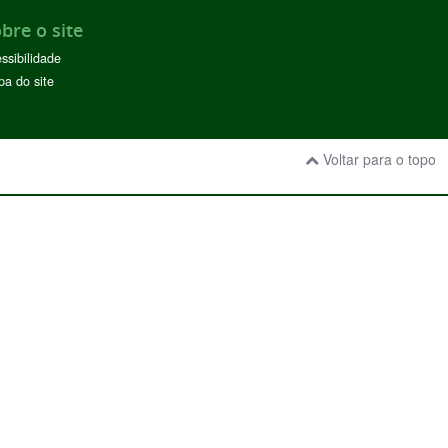
bre o site
ssibilidade
a do site
Voltar para o topo