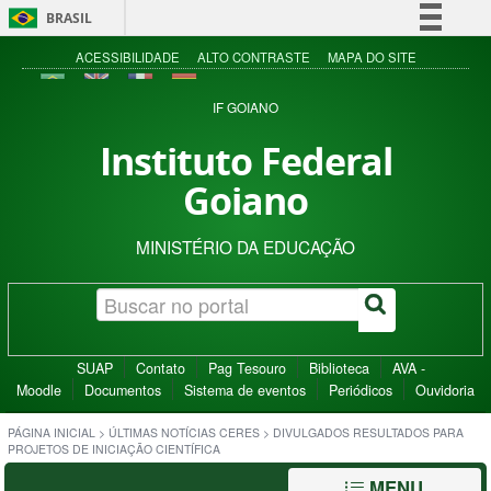
BRASIL
Simplifique!
ACESSIBILIDADE
ALTO CONTRASTE
MAPA DO SITE
Comunica BR
IF GOIANO
Participe
Instituto Federal
Acesso à informação
Goiano
Legislação
Canais
MINISTÉRIO DA EDUCAÇÃO
SUAP
Contato
Pag Tesouro
Biblioteca
AVA -
Moodle
Documentos
Sistema de eventos
Periódicos
Ouvidoria
PÁGINA INICIAL
>
ÚLTIMAS NOTÍCIAS CERES
>
DIVULGADOS RESULTADOS PARA
PROJETOS DE INICIAÇÃO CIENTÍFICA
MENU