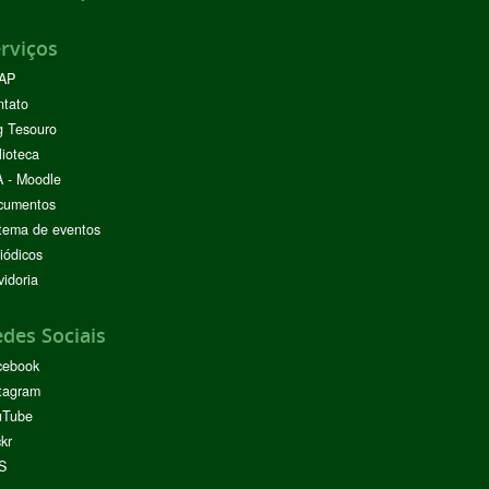
rviços
AP
ntato
g Tesouro
lioteca
 - Moodle
cumentos
tema de eventos
iódicos
idoria
des Sociais
cebook
tagram
uTube
ckr
S