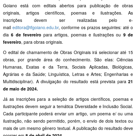
Goiano está com editais abertos para publicação de obras
originais, artigos científicos, poemas e ilustrações. As
inscrições devem ser realizadas pelo e-
mail
editora@ifgoiano.edu.br
, conforme os prazos seguintes: até o
dia
6 de fevereiro
para artigos, poemas e ilustrações ou
9 de
fevereiro
, para obras originais.
O edital de chamamento de Obras Originais irá selecionar até 15
obras, por grande área do conhecimento. São elas: Ciências
Humanas, Exatas e da Terra, Sociais Aplicadas, Biológicas,
Agrárias e da Saúde; Linguística, Letras e Artes; Engenharias e
Multidisciplinar). A divulgação do resultado está prevista para
21
de maio de 2024.
Já as inscrições para a seleção de artigos científicos, poemas e
ilustrações devem seguir a temática Diversidade e Inclusão Social.
Cada participante poderá enviar um artigo, um poema e/ ou uma
ilustração, não sendo permitido, porém, o envio de dois textos ou
mais de um mesmo gênero textual. A publicação do resultado deve
ocorrer em
8 de abril de 2024
.