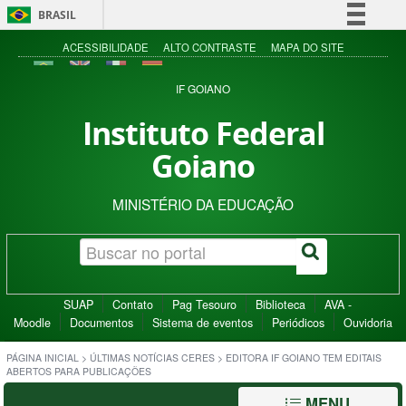
BRASIL
Simplifique!
ACESSIBILIDADE
ALTO CONTRASTE
MAPA DO SITE
Comunica BR
IF GOIANO
Participe
Instituto Federal
Acesso à informação
Goiano
Legislação
Canais
MINISTÉRIO DA EDUCAÇÃO
SUAP
Contato
Pag Tesouro
Biblioteca
AVA -
Moodle
Documentos
Sistema de eventos
Periódicos
Ouvidoria
PÁGINA INICIAL
>
ÚLTIMAS NOTÍCIAS CERES
>
EDITORA IF GOIANO TEM EDITAIS
ABERTOS PARA PUBLICAÇÕES
MENU