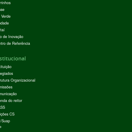
rinhos
sse
 Verde
ndade
taí
o de Inovação
tro de Referência
stitucional
tituição
egiados
rutura Organizacional
missões
municação
nda do reitor
ASS
ições CS
I/Suap
P