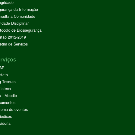
egridade
urança da Informação
nsulta à Comunidade
vidade Disciplinar
tocolo de Biossegurança
stão 2012-2019
etim de Serviços
rviços
AP
ntato
g Tesouro
lioteca
 - Moodle
cumentos
tema de eventos
iódicos
idoria