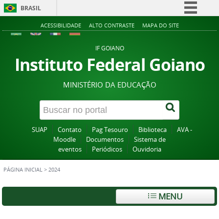
BRASIL
Simplifique!
ACESSIBILIDADE
ALTO CONTRASTE
MAPA DO SITE
Comunica BR
IF GOIANO
Participe
Instituto Federal Goiano
Acesso à informação
MINISTÉRIO DA EDUCAÇÃO
Legislação
Canais
SUAP
Contato
Pag Tesouro
Biblioteca
AVA -
Moodle
Documentos
Sistema de
eventos
Periódicos
Ouvidoria
PÁGINA INICIAL
>
2024
MENU