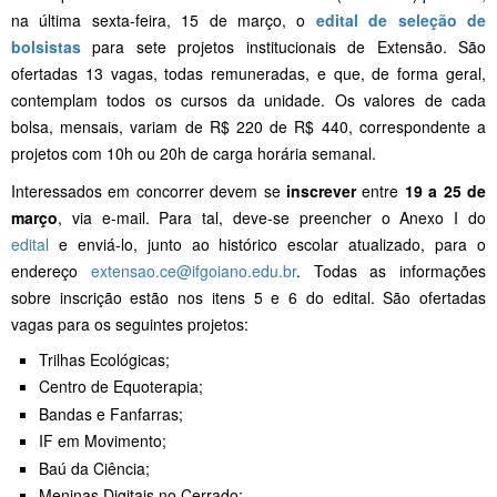
na última sexta-feira, 15 de março, o
edital de seleção de
bolsistas
para sete projetos institucionais de Extensão. São
ofertadas 13 vagas, todas remuneradas, e que, de forma geral,
contemplam todos os cursos da unidade. Os valores de cada
bolsa, mensais, variam de R$ 220 de R$ 440, correspondente a
projetos com 10h ou 20h de carga horária semanal.
Interessados em concorrer devem se
inscrever
entre
19 a 25 de
março
, via e-mail. Para tal, deve-se preencher o Anexo I do
edital
e enviá-lo, junto ao histórico escolar atualizado, para o
endereço
extensao.ce@ifgoiano.edu.br
. Todas as informações
sobre inscrição estão nos itens 5 e 6 do edital. São ofertadas
vagas para os seguintes projetos:
Trilhas Ecológicas;
Centro de Equoterapia;
Bandas e Fanfarras;
IF em Movimento;
Baú da Ciência;
Meninas Digitais no Cerrado;