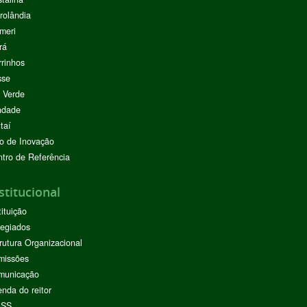
rolândia
meri
rá
rinhos
sse
 Verde
ndade
taí
o de Inovação
tro de Referência
stitucional
tituição
egiados
rutura Organizacional
missões
municação
nda do reitor
ASS