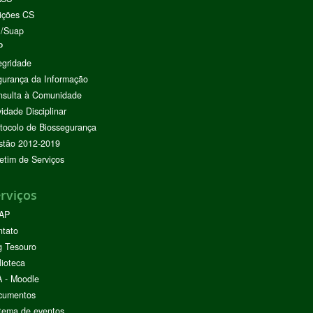
ições CS
I/Suap
P
egridade
urança da Informação
nsulta à Comunidade
vidade Disciplinar
tocolo de Biossegurança
stão 2012-2019
etim de Serviços
rviços
AP
ntato
g Tesouro
lioteca
 - Moodle
cumentos
tema de eventos