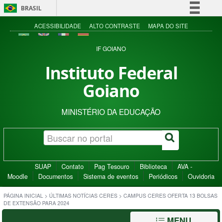
BRASIL
Simplifique!
ACESSIBILIDADE
ALTO CONTRASTE
MAPA DO SITE
Comunica BR
IF GOIANO
Participe
Instituto Federal
Acesso à informação
Goiano
Legislação
Canais
MINISTÉRIO DA EDUCAÇÃO
SUAP
Contato
Pag Tesouro
Biblioteca
AVA -
Moodle
Documentos
Sistema de eventos
Periódicos
Ouvidoria
PÁGINA INICIAL
>
ÚLTIMAS NOTÍCIAS CERES
>
CAMPUS CERES OFERTA 13 BOLSAS
DE EXTENSÃO PARA 2024
MENU