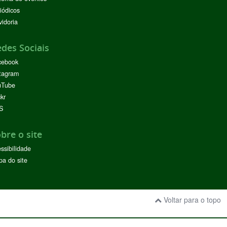
iódicos
idoria
des Sociais
cebook
tagram
uTube
ckr
S
bre o site
ssibilidade
a do site
Voltar para o topo