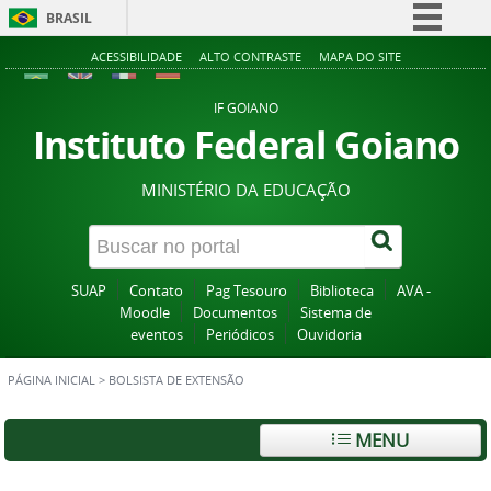
BRASIL
Simplifique!
ACESSIBILIDADE
ALTO CONTRASTE
MAPA DO SITE
Comunica BR
IF GOIANO
Participe
Instituto Federal Goiano
Acesso à informação
MINISTÉRIO DA EDUCAÇÃO
Legislação
Canais
SUAP
Contato
Pag Tesouro
Biblioteca
AVA -
Moodle
Documentos
Sistema de
eventos
Periódicos
Ouvidoria
PÁGINA INICIAL
>
BOLSISTA DE EXTENSÃO
MENU