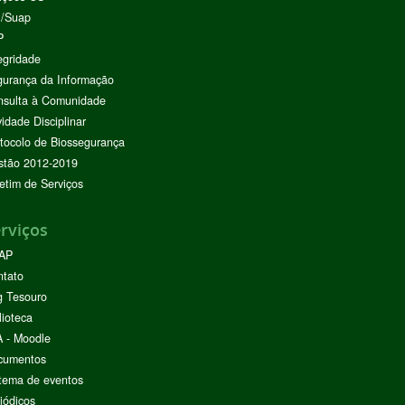
I/Suap
P
egridade
urança da Informação
nsulta à Comunidade
vidade Disciplinar
tocolo de Biossegurança
stão 2012-2019
etim de Serviços
rviços
AP
ntato
g Tesouro
lioteca
 - Moodle
cumentos
tema de eventos
iódicos