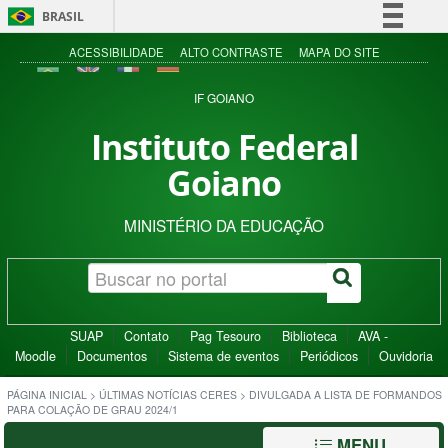
BRASIL
Simplifique!
ACESSIBILIDADE
ALTO CONTRASTE
MAPA DO SITE
Comunica BR
IF GOIANO
Participe
Instituto Federal
Acesso à informação
Goiano
Legislação
Canais
MINISTÉRIO DA EDUCAÇÃO
SUAP
Contato
Pag Tesouro
Biblioteca
AVA -
Moodle
Documentos
Sistema de eventos
Periódicos
Ouvidoria
PÁGINA INICIAL
>
ÚLTIMAS NOTÍCIAS CERES
>
DIVULGADA A LISTA DE FORMANDOS
PARA COLAÇÃO DE GRAU 2024/1
MENU