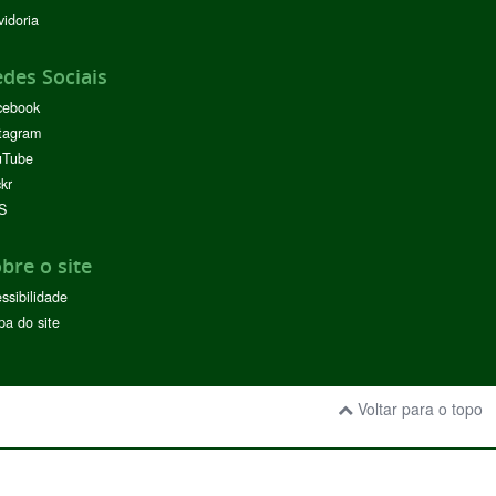
idoria
des Sociais
cebook
tagram
uTube
ckr
S
bre o site
ssibilidade
a do site
Voltar para o topo