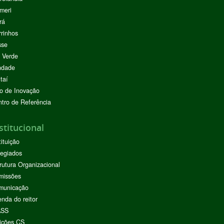
meri
rá
rinhos
sse
 Verde
ndade
taí
o de Inovação
tro de Referência
stitucional
tituição
egiados
rutura Organizacional
missões
municação
nda do reitor
ASS
ições CS