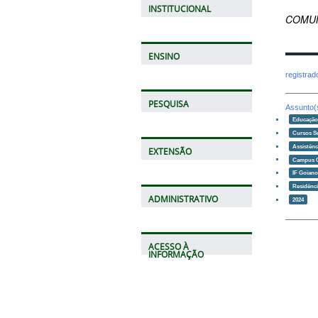
INSTITUCIONAL
COMUN
ENSINO
registra
PESQUISA
Assunto(
Educaçã
Cursos S
Assistênc
EXTENSÃO
Campus 
IF Goian
Residênci
ADMINISTRATIVO
2024
ACESSO À
INFORMAÇÃO