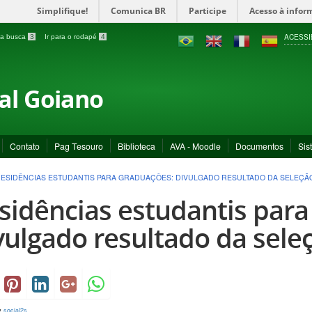
Simplifique!
Comunica BR
Participe
Acesso à infor
ACESSI
a a busca
3
Ir para o rodapé
4
ral Goiano
Contato
Pag Tesouro
Biblioteca
AVA - Moodle
Documentos
Sis
ESIDÊNCIAS ESTUDANTIS PARA GRADUAÇÕES: DIVULGADO RESULTADO DA SELEÇÃ
sidências estudantis para
vulgado resultado da sele
y
social2s