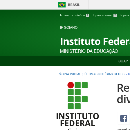
BRASIL
Ir para o conteúdo
1
Ir para o menu
2
Ir par
IF GOIANO
Instituto Fede
MINISTÉRIO DA EDUCAÇÃO
SUAP
PÁGINA INICIAL
>
ÚLTIMAS NOTÍCIAS CERES
>
R
Re
di
powered b