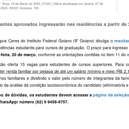
o: Terça, 19 de Março de 2024, 21h03
|
Última atualização em Quarta, 27 de
 2024, 09h23
|
Acessos: 709
antes aprovados ingressarão nas residências a partir de
us Ceres do Instituto Federal Goiano (IF Goiano) divulga o
resulta
idências estudantis para cursos de graduação. O prazo para ingress
-feira, 20 de março
, conforme as orientações contidas no item 11 do
e
ção oferta 15 vagas para estudantes de cursos superiores. Para co
e
ter renda familiar por pessoa de até um salário mínimo e meio (R$ 2.
hos familiares e dividindo o valor pelo número de integrantes da famí
o da análise da condição socioeconômica do candidato (eliminatória e c
o de dúvidas, os estudantes devem acessar a
página da seleçã
hatsApp/ número (62) 9 9458-9757.