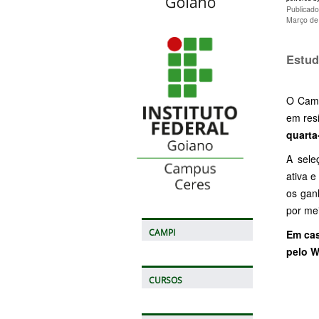
Publicad
Março de
Estud
O Camp
em res
quarta
A sele
ativa 
os gan
por mei
CAMPI
Em cas
pelo W
CURSOS