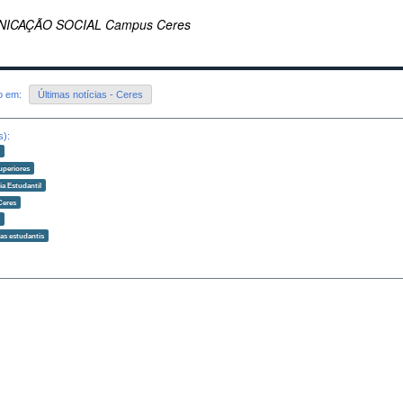
ICAÇÃO SOCIAL Campus Ceres
do em:
Últimas notícias - Ceres
s):
o
uperiores
ia Estudantil
Ceres
o
as estudantis