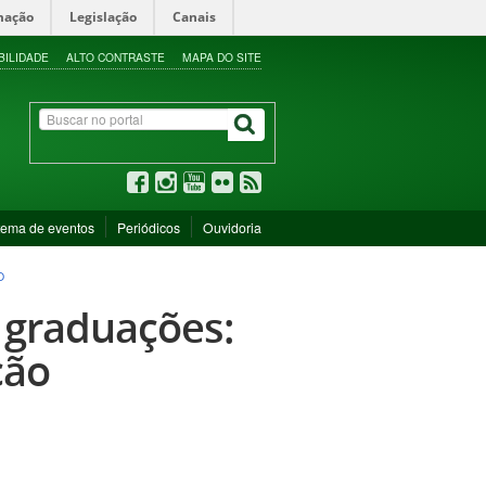
mação
Legislação
Canais
BILIDADE
ALTO CONTRASTE
MAPA DO SITE
tema de eventos
Periódicos
Ouvidoria
O
 graduações:
ção