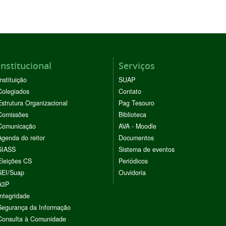
Institucional
Serviços
Instituição
SUAP
Colegiados
Contato
Estrutura Organizacional
Pag Tesouro
Comissões
Biblioteca
Comunicação
AVA - Moodle
Agenda do reitor
Documentos
SIASS
Sistema de eventos
Eleições CS
Periódicos
SEI/Suap
Ouvidoria
A3P
Integridade
Segurança da Informação
Consulta à Comunidade