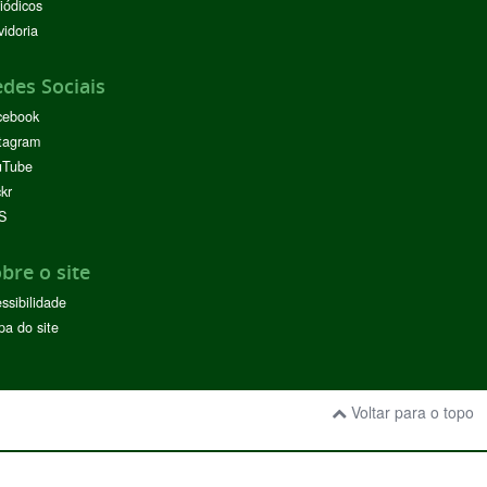
iódicos
idoria
des Sociais
cebook
tagram
uTube
ckr
S
bre o site
ssibilidade
a do site
Voltar para o topo