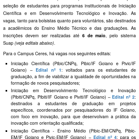
seleção de estudantes para programas institucionais de Iniciação
Científica e em Desenvolvimento Tecnológico e Inovação. As
vagas, tanto para bolsistas quanto para voluntários, são destinados
a acadêmicos do Ensino Médio Técnico e das graduações. As
inscrições devem ser realizadas até
6 de maio
, pelo sistema
Suap
(veja editais abaixo)
.
Para o Campus Ceres, há vagas nos seguintes editais:
Iniciação Científica (Pibic/CNPq, Pibic/IF Goiano e Pivic/IF
Goiano) –
Edital nº 1
: voltados para os estudantes de
graduação, a fim de viabilizar a igualdade de oportunidades na
formação de novos pesquisadores;
Iniciação em Desenvolvimento Tecnológico e Inovação
(Pibiti/CNPq, Pibiti/IF Goiano e Piviti/IF Goiano) –
Edital nº 2
:
destinados a estudantes de graduação em projetos
específicos, coordenados por pesquisadores do IF Goiano,
com foco em inovação, para que desenvolvam a prática da
inovação com orientação qualificada;
Iniciação Científica - Ensino Médio (Pibic-EM/CNPq, Pibic-
EM/IF Goiano e Pivic-EM/IF Goiano) –
Edital nº 4
: para os