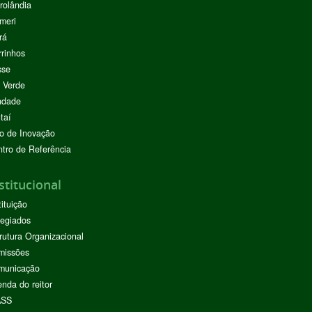
rolândia
meri
rá
rinhos
sse
 Verde
ndade
taí
o de Inovação
tro de Referência
stitucional
tituição
egiados
rutura Organizacional
missões
municação
nda do reitor
ASS