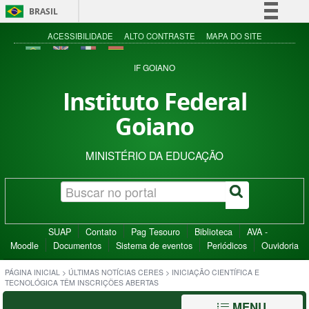
BRASIL
Simplifique!
ACESSIBILIDADE
ALTO CONTRASTE
MAPA DO SITE
Comunica BR
IF GOIANO
Participe
Instituto Federal
Acesso à informação
Goiano
Legislação
Canais
MINISTÉRIO DA EDUCAÇÃO
SUAP
Contato
Pag Tesouro
Biblioteca
AVA -
Moodle
Documentos
Sistema de eventos
Periódicos
Ouvidoria
PÁGINA INICIAL
>
ÚLTIMAS NOTÍCIAS CERES
>
INICIAÇÃO CIENTÍFICA E
TECNOLÓGICA TÊM INSCRIÇÕES ABERTAS
MENU