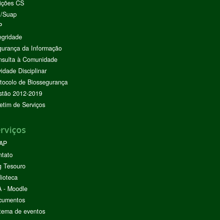
ições CS
I/Suap
P
egridade
urança da Informação
nsulta à Comunidade
vidade Disciplinar
tocolo de Biossegurança
stão 2012-2019
etim de Serviços
rviços
AP
ntato
g Tesouro
lioteca
 - Moodle
cumentos
tema de eventos