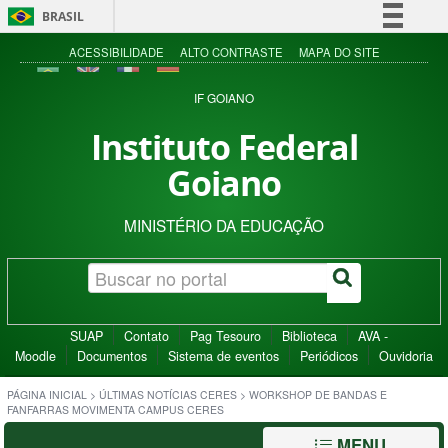
BRASIL
Simplifique!
ACESSIBILIDADE
ALTO CONTRASTE
MAPA DO SITE
Comunica BR
IF GOIANO
Participe
Instituto Federal
Acesso à informação
Goiano
Legislação
Canais
MINISTÉRIO DA EDUCAÇÃO
SUAP
Contato
Pag Tesouro
Biblioteca
AVA -
Moodle
Documentos
Sistema de eventos
Periódicos
Ouvidoria
PÁGINA INICIAL
>
ÚLTIMAS NOTÍCIAS CERES
>
WORKSHOP DE BANDAS E
FANFARRAS MOVIMENTA CAMPUS CERES
MENU