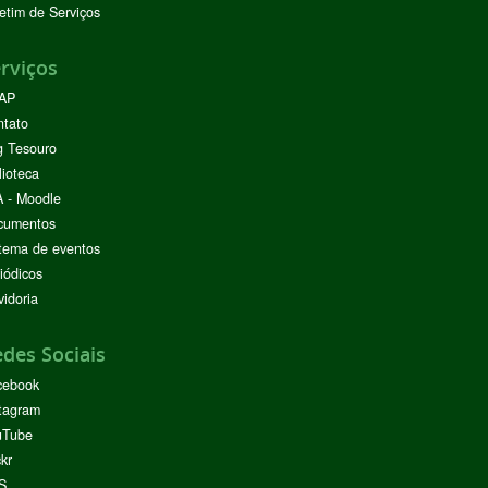
etim de Serviços
rviços
AP
ntato
g Tesouro
lioteca
 - Moodle
cumentos
tema de eventos
iódicos
idoria
des Sociais
cebook
tagram
uTube
ckr
S