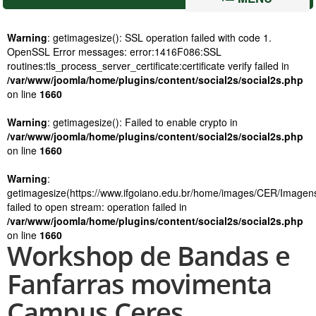
Warning
: getimagesize(): SSL operation failed with code 1.
OpenSSL Error messages: error:1416F086:SSL
routines:tls_process_server_certificate:certificate verify failed in
/var/www/joomla/home/plugins/content/social2s/social2s.php
on line
1660
Warning
: getimagesize(): Failed to enable crypto in
/var/www/joomla/home/plugins/content/social2s/social2s.php
on line
1660
Warning
:
getimagesize(https://www.ifgoiano.edu.br/home/images/CER/Imag
failed to open stream: operation failed in
/var/www/joomla/home/plugins/content/social2s/social2s.php
on line
1660
Workshop de Bandas e
Fanfarras movimenta
Campus Ceres