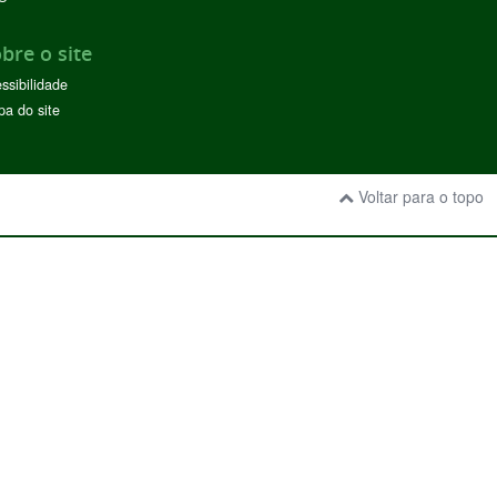
bre o site
ssibilidade
a do site
Voltar para o topo