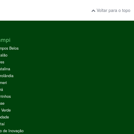
Voltar para o topo
ampi
mpos Belos
alão
res
stalina
rolândia
meri
rá
rinhos
sse
 Verde
ndade
taí
o de Inovação