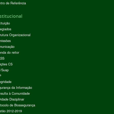
tro de Referência
stitucional
tituição
egiados
rutura Organizacional
missões
municação
nda do reitor
ASS
ições CS
I/Suap
P
egridade
urança da Informação
nsulta à Comunidade
vidade Disciplinar
tocolo de Biossegurança
stão 2012-2019