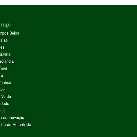
ampi
mpos Belos
alão
res
stalina
rolândia
meri
rá
rinhos
sse
 Verde
ndade
taí
o de Inovação
tro de Referência