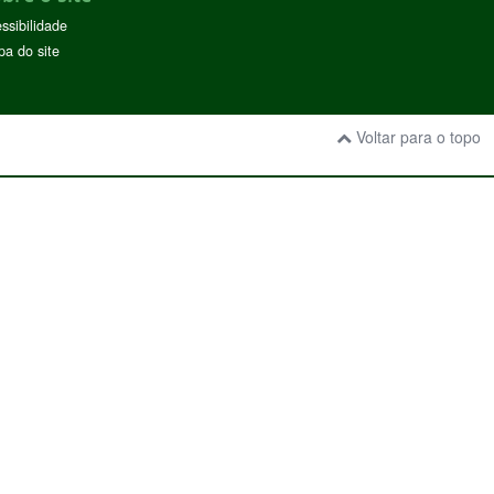
ssibilidade
a do site
Voltar para o topo