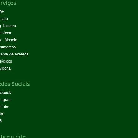
rviços
AP
ntato
g Tesouro
lioteca
 - Moodle
cumentos
tema de eventos
iódicos
idoria
des Sociais
cebook
tagram
uTube
ckr
S
bre o site