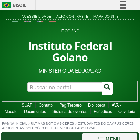
BRASIL
Simplifique!
ACESSIBILIDADE
ALTO CONTRASTE
MAPA DO SITE
Comunica BR
IF GOIANO
Participe
Instituto Federal
Acesso à informação
Goiano
Legislação
Canais
MINISTÉRIO DA EDUCAÇÃO
SUAP
Contato
Pag Tesouro
Biblioteca
AVA -
Moodle
Documentos
Sistema de eventos
Periódicos
Ouvidoria
PÁGINA INICIAL
>
ÚLTIMAS NOTÍCIAS CERES
>
ESTUDANTES DO CAMPUS CERES
APRESENTAM SOLUÇÕES DE TI A EMPRESARIADO LOCAL
MENU