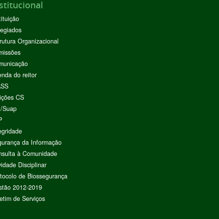
stitucional
tituição
egiados
rutura Organizacional
missões
municação
nda do reitor
ASS
ições CS
I/Suap
P
egridade
urança da Informação
nsulta à Comunidade
vidade Disciplinar
tocolo de Biossegurança
stão 2012-2019
etim de Serviços