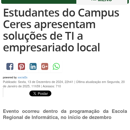
Estudantes do Campus
Ceres apresentam
soluções de TI a
empresariado local
powered by
social2s
Publicado: Sexta, 13 de Dezembro de 2024, 22h41
|
Última atualização em Segunda, 20
de Janeiro de 2025, 11h59
|
Acessos: 710
Evento ocorreu dentro da programação da Escola
Regional de Informática, no início de dezembro