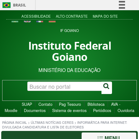
BRASIL
Simplifique!
ACESSIBILIDADE
ALTO CONTRASTE
MAPA DO SITE
Comunica BR
IF GOIANO
Participe
Instituto Federal
Acesso à informação
Goiano
Legislação
Canais
MINISTÉRIO DA EDUCAÇÃO
SUAP
Contato
Pag Tesouro
Biblioteca
AVA -
Moodle
Documentos
Sistema de eventos
Periódicos
Ouvidoria
PÁGINA INICIAL
>
ÚLTIMAS NOTÍCIAS CERES
>
INFORMÁTICA PARA INTERNET:
DIVULGADA CANDIDATURA E LISTA DE ELEITORES
MENU