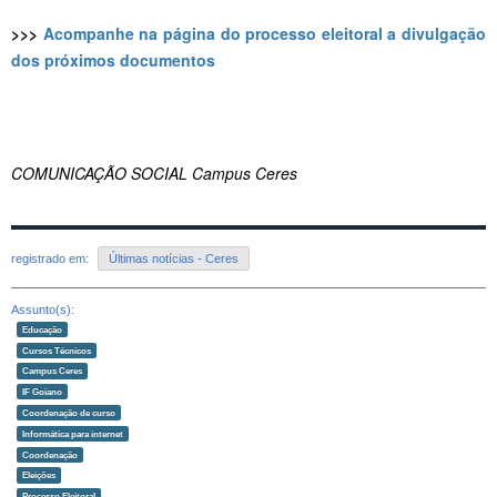
>>>
Acompanhe na página do processo eleitoral a divulgação
dos próximos documentos
COMUNICAÇÃO SOCIAL Campus Ceres
registrado em:
Últimas notícias - Ceres
Assunto(s):
Educação
Cursos Técnicos
Campus Ceres
IF Goiano
Coordenação de curso
Informática para internet
Coordenação
Eleições
Processo Eleitoral