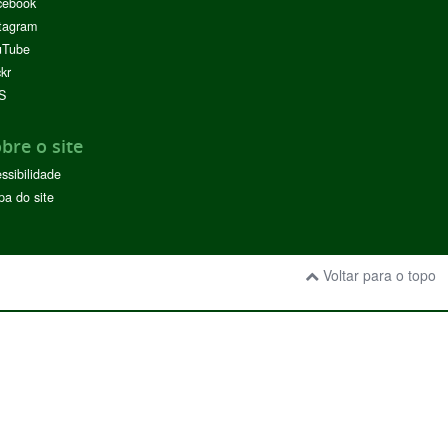
cebook
tagram
uTube
ckr
S
bre o site
ssibilidade
a do site
Voltar para o topo