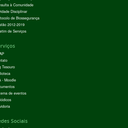
nsulta à Comunidade
vidade Disciplinar
tocolo de Biossegurança
stão 2012-2019
etim de Serviços
rviços
AP
ntato
g Tesouro
lioteca
 - Moodle
cumentos
tema de eventos
iódicos
idoria
des Sociais