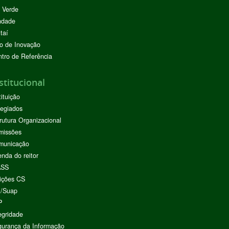
 Verde
ndade
taí
o de Inovação
tro de Referência
stitucional
tituição
egiados
rutura Organizacional
missões
municação
nda do reitor
ASS
ições CS
I/Suap
P
egridade
urança da Informação