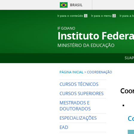
BRASIL
Ir para o conteúdo
1
Ir para o menu
2
Ir para a
IF GOIANO
Instituto Feder
MINISTÉRIO DA EDUCAÇÃO
SUAP
PÁGINA INICIAL
>
COORDENAÇÃO
CURSOS TÉCNICOS
Coo
CURSOS SUPERIORES
MESTRADOS E
DOUTORADOS
C
ESPECIALIZAÇÕES
EAD