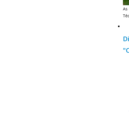
As
Té
D
"