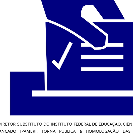
DIRETOR SUBSTITUTO DO INSTITUTO FEDERAL DE EDUCAÇÃO, CIÊ
ANÇADO IPAMERI, TORNA PÚBLICA a HOMOLOGAÇÃO DAS IN