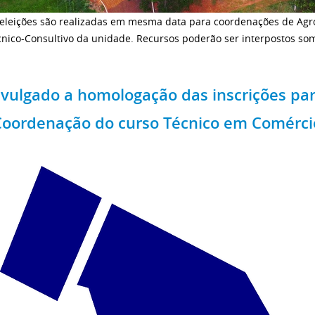
 eleições são realizadas em mesma data para coordenações de Ag
cnico-Consultivo da unidade. Recursos poderão ser interpostos so
ivulgado a homologação das inscrições par
Coordenação do curso Técnico em Comérci