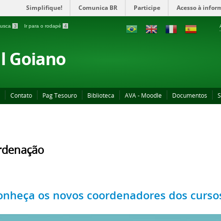
Simplifique!
Comunica BR
Participe
Acesso à infor
 busca
3
Ir para o rodapé
4
al Goiano
Contato
Pag Tesouro
Biblioteca
AVA - Moodle
Documentos
S
rdenação
onheça os novos coordenadores dos cursos