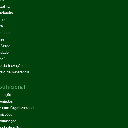
stalina
rolândia
meri
rá
rinhos
sse
 Verde
ndade
taí
o de Inovação
tro de Referência
stitucional
tituição
egiados
rutura Organizacional
missões
municação
nda do reitor