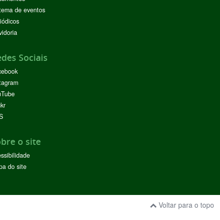
tema de eventos
iódicos
idoria
des Sociais
cebook
tagram
uTube
ckr
S
bre o site
ssibilidade
a do site
Voltar para o topo