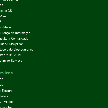
ASS
ições CS
I/Suap
P
egridade
urança da Informação
nsulta à Comunidade
vidade Disciplinar
tocolo de Biossegurança
stão 2012-2019
etim de Serviços
rviços
AP
ntato
g Tesouro
lioteca
 - Moodle
cumentos