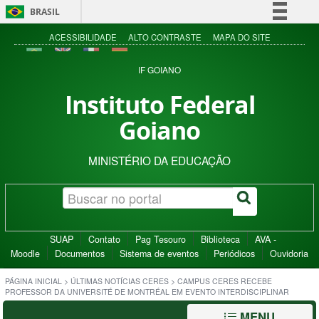
BRASIL
Simplifique!
ACESSIBILIDADE
ALTO CONTRASTE
MAPA DO SITE
Comunica BR
IF GOIANO
Participe
Instituto Federal
Acesso à informação
Goiano
Legislação
Canais
MINISTÉRIO DA EDUCAÇÃO
SUAP
Contato
Pag Tesouro
Biblioteca
AVA -
Moodle
Documentos
Sistema de eventos
Periódicos
Ouvidoria
PÁGINA INICIAL
>
ÚLTIMAS NOTÍCIAS CERES
>
CAMPUS CERES RECEBE
PROFESSOR DA UNIVERSITÉ DE MONTRÉAL EM EVENTO INTERDISCIPLINAR
MENU