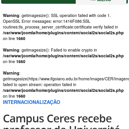
Warning
: getimagesize(): SSL operation failed with code 1.
OpenSSL Error messages: error:1416F086:SSL
routines:tls_process_server_certificate:certificate verify failed in
/var/www/joomla/home/plugins/content/social2s/social2s.php
on line
1660
Warning
: getimagesize(): Failed to enable crypto in
/var/www/joomla/home/plugins/content/social2s/social2s.php
on line
1660
Warning
:
getimagesize(https://www.ifgoiano.edu.br/home/images/CER/Image
failed to open stream: operation failed in
/var/www/joomla/home/plugins/content/social2s/social2s.php
on line
1660
INTERNACIONALIZAÇÃO
Campus Ceres recebe