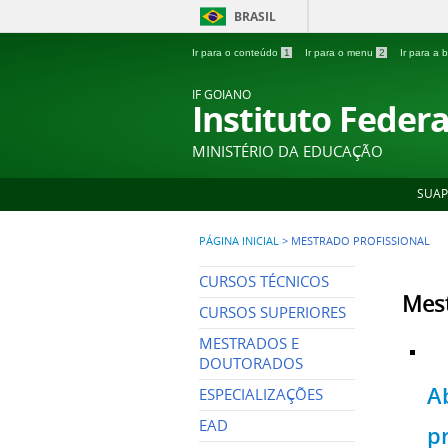
BRASIL
Ir para o conteúdo
1
Ir para o menu
2
Ir para a
IF GOIANO
Instituto Feder
MINISTÉRIO DA EDUCAÇÃO
SUAP
PÁGINA INICIAL
>
MESTRADO PROFISSIONAL
CURSOS TÉCNICOS
Mest
CURSOS SUPERIORES
MESTRADOS E
DOUTORADOS
A
ESPECIALIZAÇÕES
EAD
p