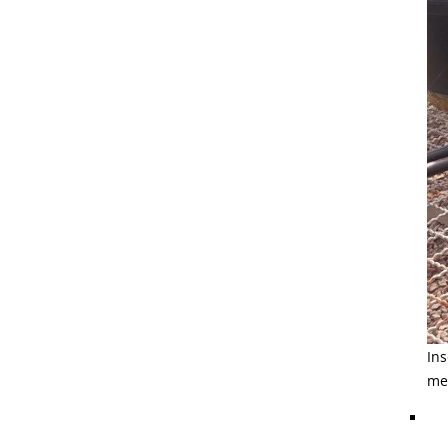
In
me