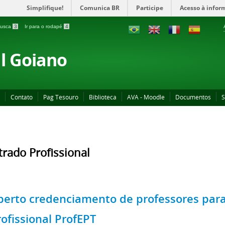
Simplifique!
Comunica BR
Participe
Acesso à infor
 busca
3
Ir para o rodapé
4
al Goiano
Contato
Pag Tesouro
Biblioteca
AVA - Moodle
Documentos
S
rado Profissional
berto credenciamento de professores par
rofissional ProfEPT