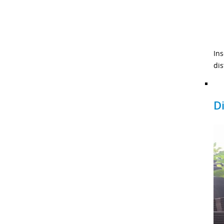
In
dis
D