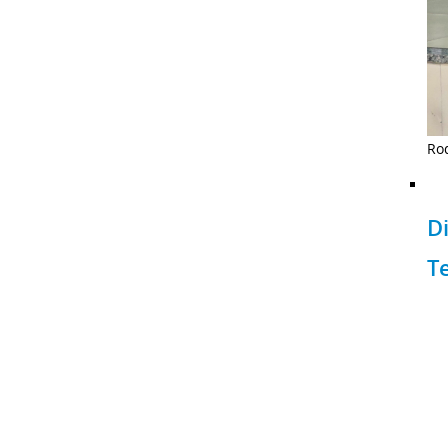
Rod
D
T