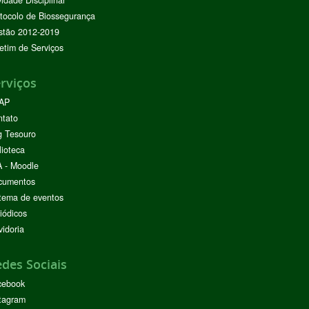
tocolo de Biossegurança
stão 2012-2019
etim de Serviços
rviços
AP
ntato
g Tesouro
lioteca
 - Moodle
cumentos
tema de eventos
iódicos
idoria
des Sociais
cebook
tagram