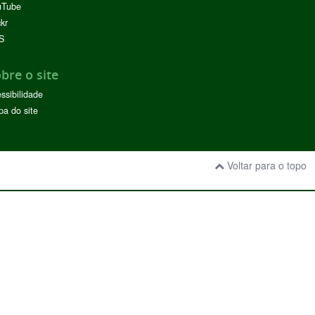
uTube
ckr
S
bre o site
ssibilidade
a do site
Voltar para o topo