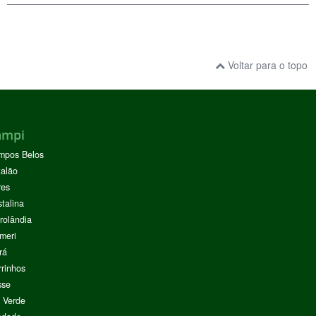
Voltar para o topo
ampi
mpos Belos
alão
res
stalina
rolândia
meri
rá
rinhos
sse
 Verde