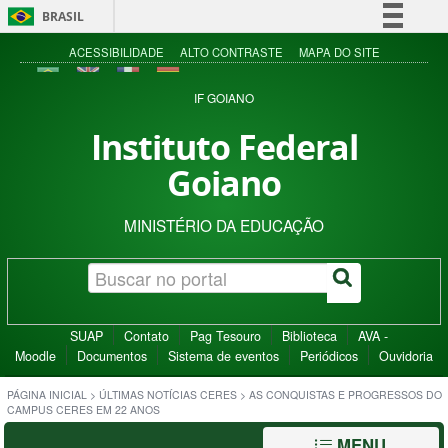
BRASIL
Simplifique!
ACESSIBILIDADE
ALTO CONTRASTE
MAPA DO SITE
Comunica BR
IF GOIANO
Participe
Instituto Federal
Acesso à informação
Goiano
Legislação
Canais
MINISTÉRIO DA EDUCAÇÃO
SUAP
Contato
Pag Tesouro
Biblioteca
AVA -
Moodle
Documentos
Sistema de eventos
Periódicos
Ouvidoria
PÁGINA INICIAL
>
ÚLTIMAS NOTÍCIAS CERES
>
AS CONQUISTAS E PROGRESSOS DO
CAMPUS CERES EM 22 ANOS
MENU