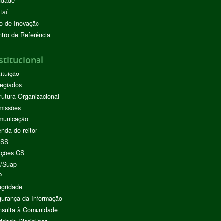
ndade
taí
o de Inovação
tro de Referência
stitucional
tituição
egiados
rutura Organizacional
missões
municação
nda do reitor
ASS
ições CS
I/Suap
P
egridade
urança da Informação
nsulta à Comunidade
vidade Disciplinar