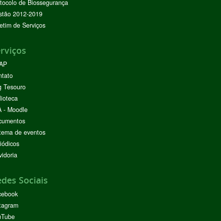
tocolo de Biossegurança
stão 2012-2019
etim de Serviços
rviços
AP
ntato
g Tesouro
lioteca
 - Moodle
cumentos
tema de eventos
iódicos
idoria
des Sociais
cebook
tagram
uTube