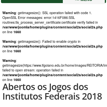
Warning
: getimagesize(): SSL operation failed with code 1.
OpenSSL Error messages: error:1416F086:SSL
routines:tls_process_server_certificate:certificate verify failed in
/var/www/joomla/home/plugins/content/social2s/social2s.php
on line
1660
Warning
: getimagesize(): Failed to enable crypto in
/var/www/joomla/home/plugins/content/social2s/social2s.php
on line
1660
Warning
:
getimagesize(https://www.ifgoiano.edu.br/home/images/REITORIA
failed to open stream: operation failed in
/var/www/joomla/home/plugins/content/social2s/social2s.php
on line
1660
Abertos os Jogos dos
Institutos Federais 2018