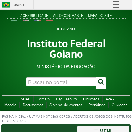
BRASIL
Simplifique!
ACESSIBILIDADE
ALTO CONTRASTE
MAPA DO SITE
Comunica BR
IF GOIANO
Participe
Instituto Federal
Acesso à informação
Goiano
Legislação
Canais
MINISTÉRIO DA EDUCAÇÃO
SUAP
Contato
Pag Tesouro
Biblioteca
AVA -
Moodle
Documentos
Sistema de eventos
Periódicos
Ouvidoria
PÁGINA INICIAL
>
ÚLTIMAS NOTÍCIAS CERES
>
ABERTOS OS JOGOS DOS INSTITUTOS
FEDERAIS 2018
MENU