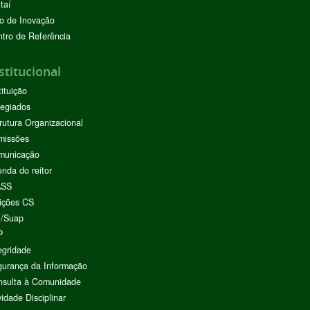
taí
o de Inovação
tro de Referência
stitucional
tituição
egiados
rutura Organizacional
missões
municação
nda do reitor
ASS
ições CS
I/Suap
P
egridade
urança da Informação
nsulta à Comunidade
vidade Disciplinar