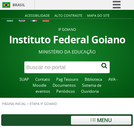
BRASIL
Simplifique!
ACESSIBILIDADE
ALTO CONTRASTE
MAPA DO SITE
Comunica BR
IF GOIANO
Participe
Instituto Federal Goiano
Acesso à informação
MINISTÉRIO DA EDUCAÇÃO
Legislação
Canais
SUAP
Contato
Pag Tesouro
Biblioteca
AVA -
Moodle
Documentos
Sistema de
eventos
Periódicos
Ouvidoria
PÁGINA INICIAL
>
ETAPA IF GOIANO
MENU