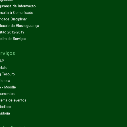
urança da Informação
nsulta à Comunidade
vidade Disciplinar
tocolo de Biossegurança
stão 2012-2019
etim de Serviços
rviços
AP
ntato
g Tesouro
lioteca
 - Moodle
cumentos
tema de eventos
iódicos
idoria