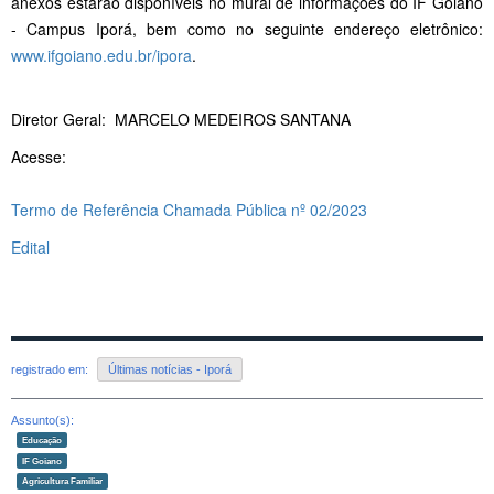
anexos estarão disponíveis no mural de informações do IF Goiano
- Campus Iporá, bem como no seguinte endereço eletrônico:
www.ifgoiano.edu.br/ipora
.
Diretor Geral: MARCELO MEDEIROS SANTANA
Acesse:
Termo de Referência Chamada Pública nº 02/2023
Edital
registrado em:
Últimas notícias - Iporá
Assunto(s):
Educação
IF Goiano
Agricultura Familiar