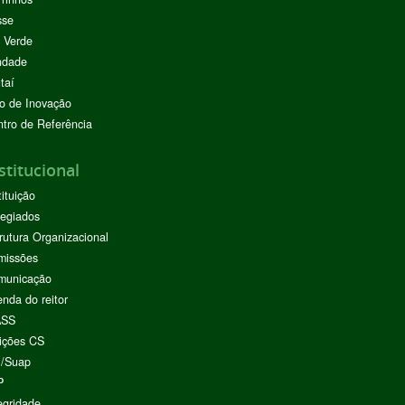
sse
 Verde
ndade
taí
o de Inovação
tro de Referência
stitucional
tituição
egiados
rutura Organizacional
missões
municação
nda do reitor
ASS
ições CS
I/Suap
P
egridade