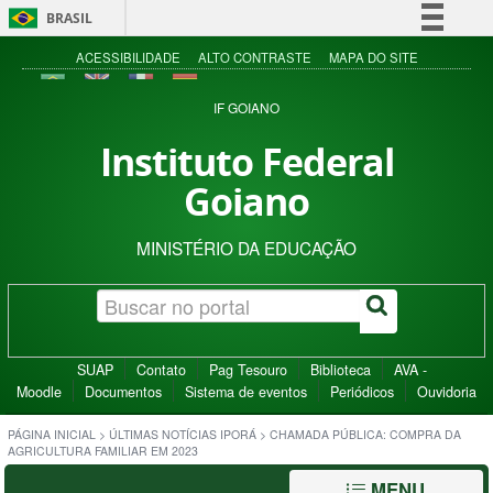
BRASIL
Simplifique!
ACESSIBILIDADE
ALTO CONTRASTE
MAPA DO SITE
Comunica BR
IF GOIANO
Participe
Instituto Federal
Acesso à informação
Goiano
Legislação
Canais
MINISTÉRIO DA EDUCAÇÃO
SUAP
Contato
Pag Tesouro
Biblioteca
AVA -
Moodle
Documentos
Sistema de eventos
Periódicos
Ouvidoria
PÁGINA INICIAL
>
ÚLTIMAS NOTÍCIAS IPORÁ
>
CHAMADA PÚBLICA: COMPRA DA
AGRICULTURA FAMILIAR EM 2023
MENU