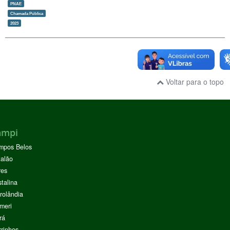
PNAE
Chamada Pública
2023
Voltar para o topo
ampi
mpos Belos
alão
res
stalina
rolândia
meri
rá
rinhos