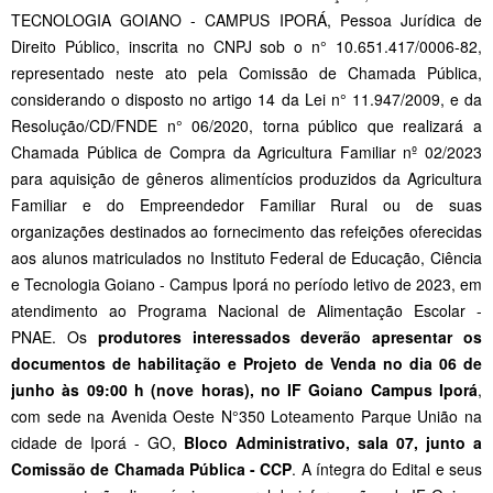
TECNOLOGIA GOIANO - CAMPUS IPORÁ, Pessoa Jurídica de
Direito Público, inscrita no CNPJ sob o n° 10.651.417/0006-82,
representado neste ato pela Comissão de Chamada Pública,
considerando o disposto no artigo 14 da Lei n° 11.947/2009, e da
Resolução/CD/FNDE n° 06/2020, torna público que realizará a
Chamada Pública de Compra da Agricultura Familiar nº 02/2023
para aquisição de gêneros alimentícios produzidos da Agricultura
Familiar e do Empreendedor Familiar Rural ou de suas
organizações destinados ao fornecimento das refeições oferecidas
aos alunos matriculados no Instituto Federal de Educação, Ciência
e Tecnologia Goiano - Campus Iporá no período letivo de 2023, em
atendimento ao Programa Nacional de Alimentação Escolar -
PNAE. Os
produtores interessados deverão apresentar os
documentos de habilitação e Projeto de Venda no dia 06 de
junho às 09:00 h (nove horas), no IF Goiano Campus Iporá
,
com sede na Avenida Oeste N°350 Loteamento Parque União na
cidade de Iporá - GO,
Bloco Administrativo, sala 07, junto a
Comissão de Chamada Pública - CCP
. A íntegra do Edital e seus