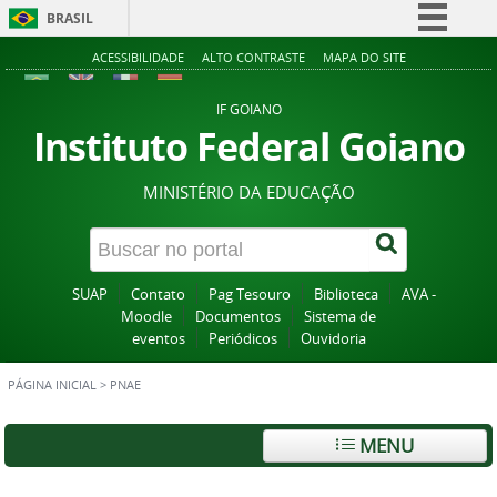
BRASIL
Simplifique!
ACESSIBILIDADE
ALTO CONTRASTE
MAPA DO SITE
Comunica BR
IF GOIANO
Participe
Instituto Federal Goiano
Acesso à informação
MINISTÉRIO DA EDUCAÇÃO
Legislação
Canais
SUAP
Contato
Pag Tesouro
Biblioteca
AVA -
Moodle
Documentos
Sistema de
eventos
Periódicos
Ouvidoria
PÁGINA INICIAL
>
PNAE
MENU