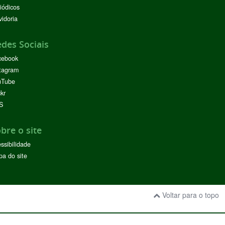
iódicos
idoria
des Sociais
cebook
tagram
uTube
ckr
S
bre o site
ssibilidade
a do site
Voltar para o topo