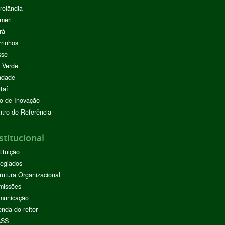
rolândia
meri
rá
rinhos
sse
 Verde
ndade
taí
o de Inovação
tro de Referência
stitucional
tituição
egiados
rutura Organizacional
missões
municação
nda do reitor
ASS