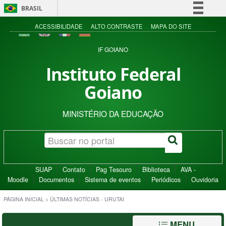
BRASIL
Simplifique!
ACESSIBILIDADE
ALTO CONTRASTE
MAPA DO SITE
Comunica BR
IF GOIANO
Participe
Instituto Federal
Acesso à informação
Goiano
Legislação
Canais
MINISTÉRIO DA EDUCAÇÃO
SUAP
Contato
Pag Tesouro
Biblioteca
AVA -
Moodle
Documentos
Sistema de eventos
Periódicos
Ouvidoria
PÁGINA INICIAL
>
ÚLTIMAS NOTÍCIAS - URUTAI
MENU