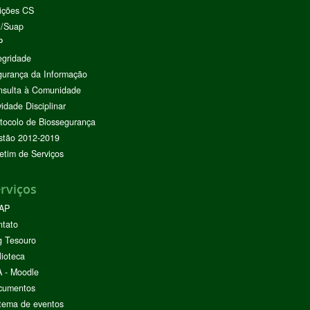
ições CS
I/Suap
P
egridade
urança da Informação
nsulta à Comunidade
vidade Disciplinar
tocolo de Biossegurança
stão 2012-2019
etim de Serviços
rviços
AP
ntato
g Tesouro
lioteca
 - Moodle
cumentos
tema de eventos