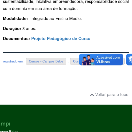
sustentabilidade, iniciativa empreendedora, responsabilidade social
com domínio em sua área de formação.
Modalidade:
Integrado ao Ensino Médio.
Duração:
3 anos.
Documentos:
Projeto Pedagógico de Curso
registrado em:
Cursos - Campos Belos
,
Cursos Técnicos - Campos Belos
Voltar para o topo
ampi
mpos Belos