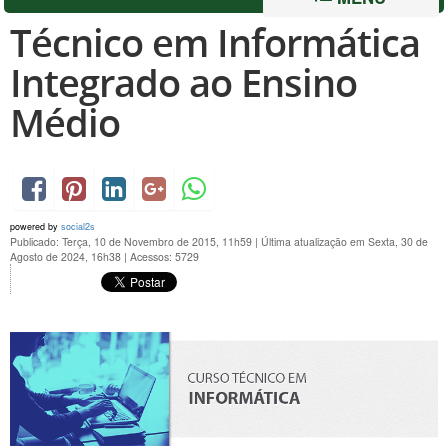
Técnico em Informática
Integrado ao Ensino
Médio
powered by
social2s
Publicado: Terça, 10 de Novembro de 2015, 11h59
|
Última atualização em Sexta, 30 de
Agosto de 2024, 16h38
|
Acessos: 5729