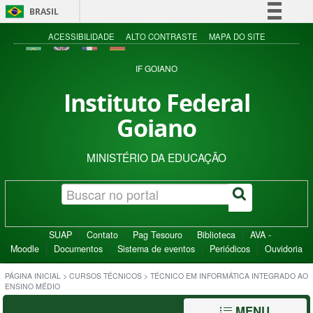
BRASIL
Simplifique!
ACESSIBILIDADE
ALTO CONTRASTE
MAPA DO SITE
Comunica BR
IF GOIANO
Participe
Instituto Federal
Acesso à informação
Goiano
Legislação
Canais
MINISTÉRIO DA EDUCAÇÃO
SUAP
Contato
Pag Tesouro
Biblioteca
AVA -
Moodle
Documentos
Sistema de eventos
Periódicos
Ouvidoria
PÁGINA INICIAL
>
CURSOS TÉCNICOS
>
TÉCNICO EM INFORMÁTICA INTEGRADO AO
ENSINO MÉDIO
MENU