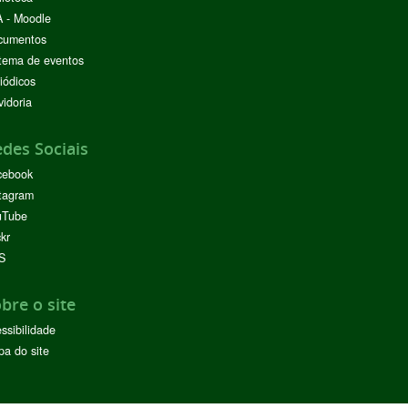
 - Moodle
cumentos
tema de eventos
iódicos
idoria
des Sociais
cebook
tagram
uTube
ckr
S
bre o site
ssibilidade
a do site