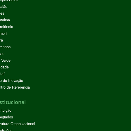
alão
res
stalina
rolândia
meri
rá
rinhos
sse
 Verde
ndade
taí
o de Inovação
tro de Referência
stitucional
tituição
egiados
rutura Organizacional
missões