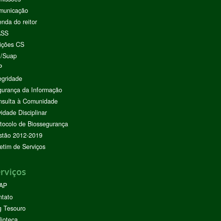
municação
nda do reitor
ASS
ições CS
I/Suap
P
egridade
urança da Informação
nsulta à Comunidade
vidade Disciplinar
tocolo de Biossegurança
stão 2012-2019
etim de Serviços
rviços
AP
ntato
g Tesouro
lioteca