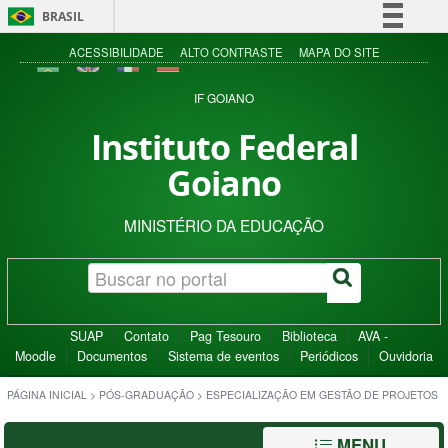
BRASIL
Simplifique!
ACESSIBILIDADE
ALTO CONTRASTE
MAPA DO SITE
Comunica BR
IF GOIANO
Participe
Instituto Federal
Acesso à informação
Goiano
Legislação
Canais
MINISTÉRIO DA EDUCAÇÃO
SUAP
Contato
Pag Tesouro
Biblioteca
AVA -
Moodle
Documentos
Sistema de eventos
Periódicos
Ouvidoria
PÁGINA INICIAL
>
PÓS-GRADUAÇÃO
>
ESPECIALIZAÇÃO EM GESTÃO DE PROJETOS
MENU