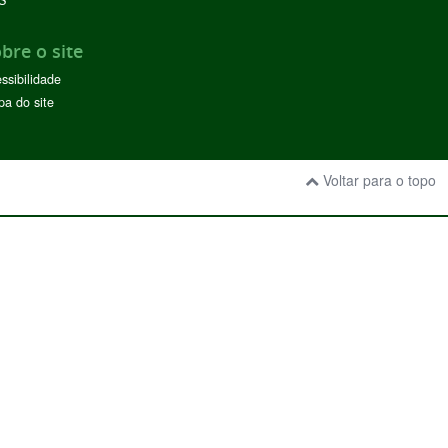
S
bre o site
ssibilidade
a do site
Voltar para o topo