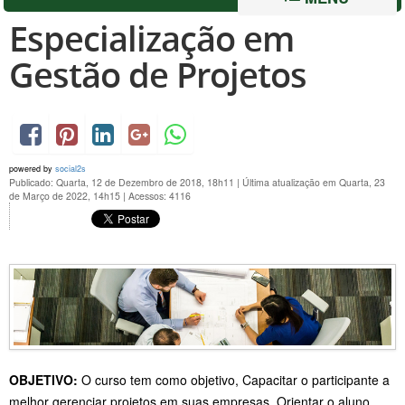
Especialização em
Gestão de Projetos
powered by
social2s
Publicado: Quarta, 12 de Dezembro de 2018, 18h11
|
Última atualização em Quarta, 23
de Março de 2022, 14h15
|
Acessos: 4116
OBJETIVO:
O curso tem como objetivo, Capacitar o participante a
melhor gerenciar projetos em suas empresas. Orientar o aluno