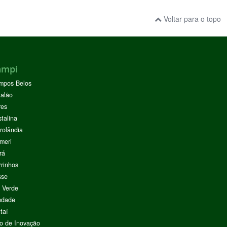
Voltar para o topo
ampi
mpos Belos
alão
res
stalina
rolândia
meri
rá
rinhos
sse
 Verde
ndade
taí
o de Inovação