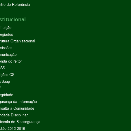
tro de Referência
stitucional
tituição
egiados
rutura Organizacional
missões
municação
nda do reitor
ASS
ições CS
I/Suap
P
egridade
urança da Informação
nsulta à Comunidade
vidade Disciplinar
tocolo de Biossegurança
stão 2012-2019