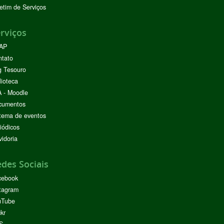
etim de Serviços
rviços
AP
ntato
g Tesouro
lioteca
 - Moodle
cumentos
tema de eventos
iódicos
idoria
des Sociais
cebook
tagram
uTube
ckr