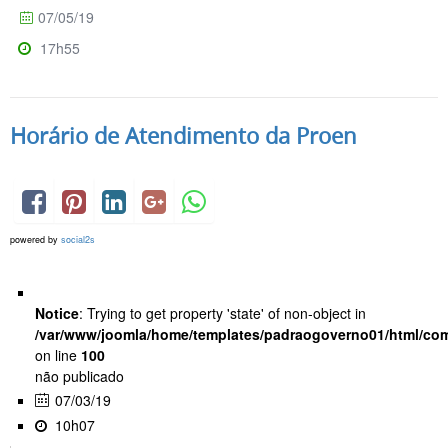
07/05/19
17h55
Horário de Atendimento da Proen
powered by
social2s
Notice
: Trying to get property 'state' of non-object in
/var/www/joomla/home/templates/padraogoverno01/html/com
on line
100
não publicado
07/03/19
10h07