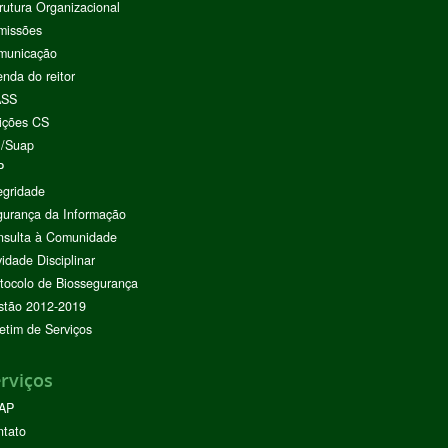
rutura Organizacional
missões
municação
nda do reitor
ASS
ições CS
I/Suap
P
egridade
urança da Informação
nsulta à Comunidade
vidade Disciplinar
tocolo de Biossegurança
stão 2012-2019
etim de Serviços
rviços
AP
ntato