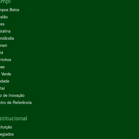
ampi
mpos Belos
alão
res
stalina
rolândia
meri
rá
rinhos
sse
 Verde
ndade
taí
o de Inovação
tro de Referência
stitucional
tituição
egiados