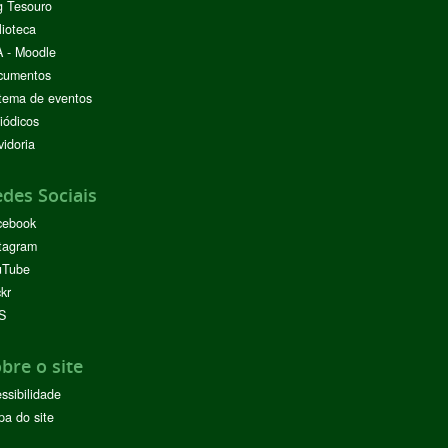
g Tesouro
lioteca
 - Moodle
cumentos
tema de eventos
iódicos
idoria
des Sociais
cebook
tagram
uTube
ckr
S
bre o site
ssibilidade
a do site