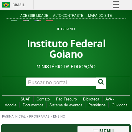
BRASIL
Simplifique!
ACESSIBILIDADE
ALTO CONTRASTE
MAPA DO SITE
Comunica BR
IF GOIANO
Participe
Instituto Federal
Acesso à informação
Goiano
Legislação
Canais
MINISTÉRIO DA EDUCAÇÃO
SUAP
Contato
Pag Tesouro
Biblioteca
AVA -
Moodle
Documentos
Sistema de eventos
Periódicos
Ouvidoria
PÁGINA INICIAL
>
PROGRAMAS
>
ENSINO
MENU