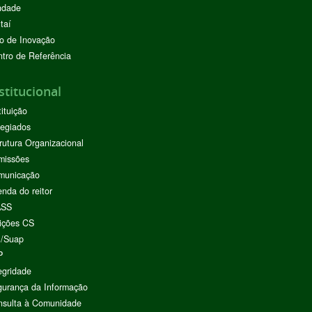
ndade
taí
o de Inovação
tro de Referência
stitucional
tituição
egiados
rutura Organizacional
missões
municação
nda do reitor
ASS
ições CS
I/Suap
P
egridade
urança da Informação
nsulta à Comunidade