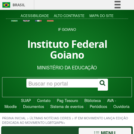
BRASIL
Simplifique!
ACESSIBILIDADE
ALTO CONTRASTE
MAPA DO SITE
Comunica BR
IF GOIANO
Participe
Instituto Federal
Acesso à informação
Goiano
Legislação
Canais
MINISTÉRIO DA EDUCAÇÃO
SUAP
Contato
Pag Tesouro
Biblioteca
AVA -
Moodle
Documentos
Sistema de eventos
Periódicos
Ouvidoria
PÁGINA INICIAL
>
ÚLTIMAS NOTÍCIAS CERES
>
IF EM MOVIMENTO LANÇA EDIÇÃO
DEDICADA AO MOVIMENTO LGBTQIAPN+
MENU