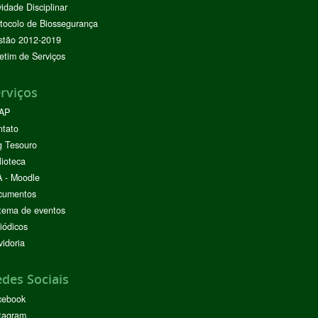
vidade Disciplinar
tocolo de Biossegurança
stão 2012-2019
etim de Serviços
rviços
AP
ntato
g Tesouro
lioteca
 - Moodle
cumentos
tema de eventos
iódicos
idoria
des Sociais
cebook
tagram