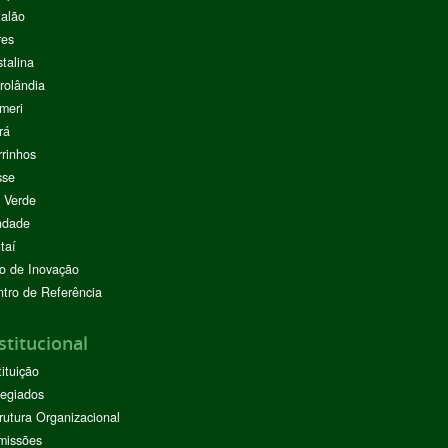
alão
res
stalina
rolândia
meri
rá
rinhos
sse
 Verde
ndade
taí
o de Inovação
tro de Referência
stitucional
tituição
egiados
rutura Organizacional
missões