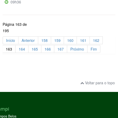
09h36
Página 163 de
195
Início
Anterior
158
159
160
161
162
163
164
165
166
167
Próximo
Fim
Voltar para o topo
ampi
mpos Belos