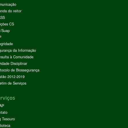
municação
nda do reitor
ASS
ições CS
I/Suap
P
egridade
urança da Informação
nsulta à Comunidade
vidade Disciplinar
tocolo de Biossegurança
stão 2012-2019
etim de Serviços
rviços
AP
ntato
g Tesouro
lioteca