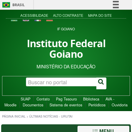
BRASIL
Simplifique!
ACESSIBILIDADE
ALTO CONTRASTE
MAPA DO SITE
Comunica BR
IF GOIANO
Participe
Instituto Federal
Acesso à informação
Goiano
Legislação
Canais
MINISTÉRIO DA EDUCAÇÃO
SUAP
Contato
Pag Tesouro
Biblioteca
AVA -
Moodle
Documentos
Sistema de eventos
Periódicos
Ouvidoria
PÁGINA INICIAL
>
ÚLTIMAS NOTÍCIAS - URUTAI
MENU