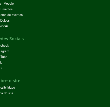
 - Moodle
cumentos
tema de eventos
iódicos
idoria
des Sociais
cebook
tagram
uTube
ckr
S
bre o site
ssibilidade
a do site