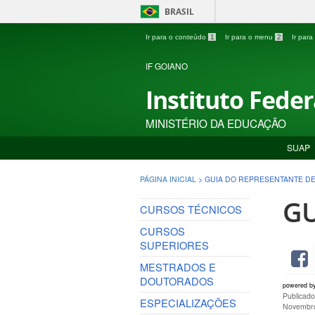
BRASIL
Ir para o conteúdo
1
Ir para o menu
2
Ir par
IF GOIANO
Instituto Fede
MINISTÉRIO DA EDUCAÇÃO
SUAP
PÁGINA INICIAL
>
GUIA DO REPRESENTANTE D
GU
CURSOS TÉCNICOS
CURSOS
SUPERIORES
MESTRADOS E
DOUTORADOS
powered b
Publicad
ESPECIALIZAÇÕES
Novembro