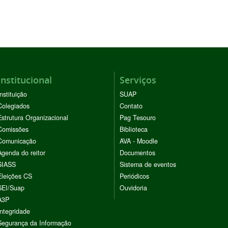
Institucional
Serviços
Instituição
SUAP
Colegiados
Contato
Estrutura Organizacional
Pag Tesouro
Comissões
Biblioteca
Comunicação
AVA - Moodle
Agenda do reitor
Documentos
SIASS
Sistema de eventos
Eleições CS
Periódicos
SEI/Suap
Ouvidoria
A3P
Integridade
Segurança da Informação