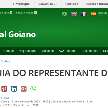
Simplifique!
Comunica BR
Participe
Acesso à infor
ACESSI
a a busca
3
Ir para o rodapé
4
ral Goiano
Contato
Pag Tesouro
Biblioteca
AVA - Moodle
Documentos
Sis
E TURMA
IA DO REPRESENTANTE 
y
social2s
o: Quinta, 16 de Novembro de 2023, 11h05
|
Última atualização em Quinta, 16 de
 de 2023, 11h05
|
Acessos: 1918