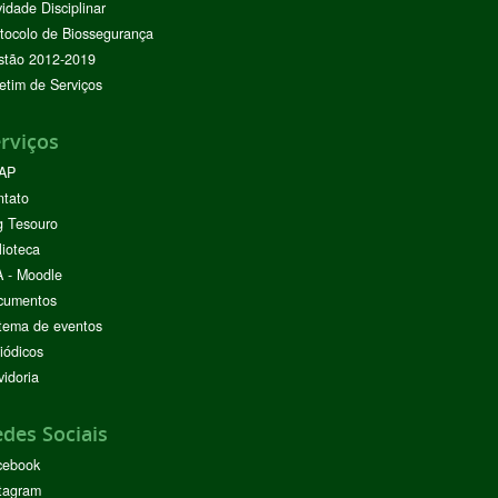
vidade Disciplinar
tocolo de Biossegurança
stão 2012-2019
etim de Serviços
rviços
AP
ntato
g Tesouro
lioteca
 - Moodle
cumentos
tema de eventos
iódicos
idoria
des Sociais
cebook
tagram