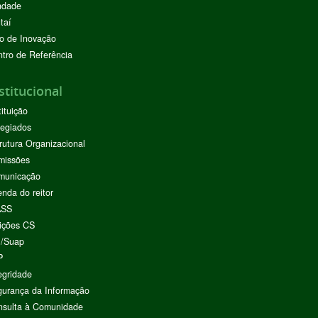
ndade
taí
o de Inovação
tro de Referência
stitucional
tituição
egiados
rutura Organizacional
missões
municação
nda do reitor
ASS
ições CS
I/Suap
P
egridade
urança da Informação
nsulta à Comunidade