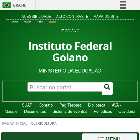
BRASIL
Simplifique!
ACESSIBILIDADE
ALTO CONTRASTE
MAPA DO SITE
Comunica BR
IF GOIANO
Participe
Instituto Federal
Acesso à informação
Goiano
Legislação
Canais
MINISTÉRIO DA EDUCAÇÃO
SUAP
Contato
Pag Tesouro
Biblioteca
AVA -
Moodle
Documentos
Sistema de eventos
Periódicos
Ouvidoria
PÁGINA INICIAL
>
OLERICULTURA
MENU