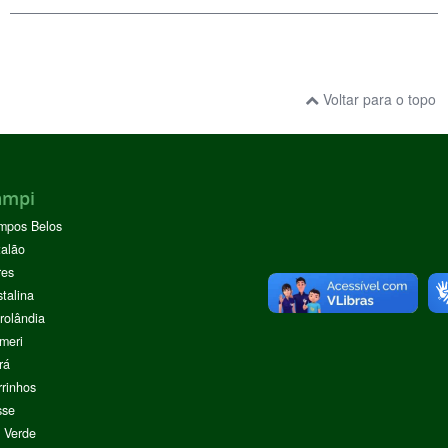
Voltar para o topo
ampi
mpos Belos
alão
res
stalina
rolândia
meri
rá
rinhos
sse
 Verde