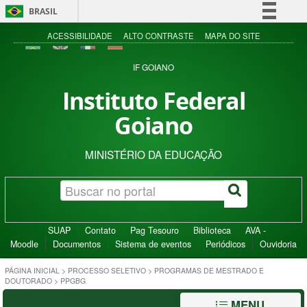
BRASIL
Simplifique!
ACESSIBILIDADE
ALTO CONTRASTE
MAPA DO SITE
Comunica BR
IF GOIANO
Participe
Instituto Federal
Acesso à informação
Goiano
Legislação
Canais
MINISTÉRIO DA EDUCAÇÃO
SUAP
Contato
Pag Tesouro
Biblioteca
AVA -
Moodle
Documentos
Sistema de eventos
Periódicos
Ouvidoria
PÁGINA INICIAL
>
PROCESSO SELETIVO
>
PROGRAMAS DE MESTRADO E
DOUTORADO
>
PPGBG
MENU