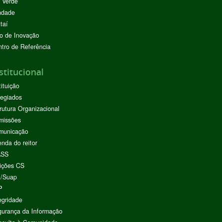
 Verde
ndade
taí
o de Inovação
tro de Referência
stitucional
tituição
egiados
rutura Organizacional
missões
municação
nda do reitor
ASS
ições CS
I/Suap
P
egridade
urança da Informação