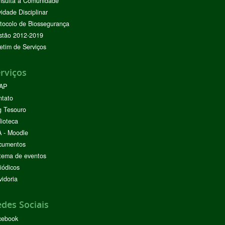
nsulta à Comunidade
vidade Disciplinar
tocolo de Biossegurança
stão 2012-2019
etim de Serviços
rviços
AP
ntato
g Tesouro
lioteca
 - Moodle
cumentos
tema de eventos
iódicos
idoria
des Sociais
cebook