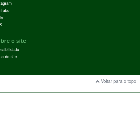
tagram
uTube
ckr
S
bre o site
ssibilidade
a do site
Voltar para o topo