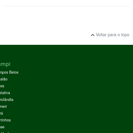
Voltar para o topo
ampi
mpos Belos
alão
res
stalina
rolândia
meri
rá
rinhos
sse