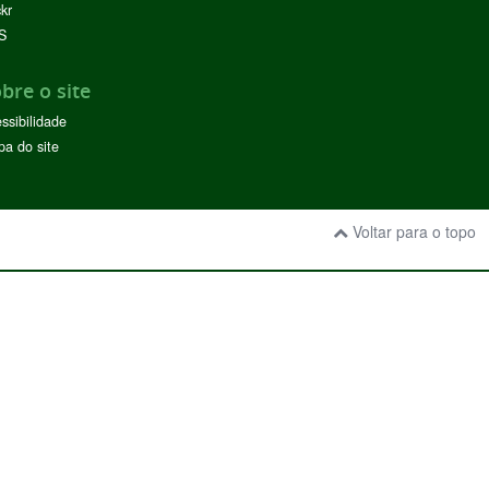
ckr
S
bre o site
ssibilidade
a do site
Voltar para o topo