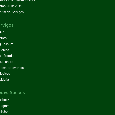
tocolo de Biossegurança
stão 2012-2019
etim de Serviços
rviços
AP
ntato
g Tesouro
lioteca
 - Moodle
cumentos
tema de eventos
iódicos
idoria
des Sociais
cebook
tagram
uTube