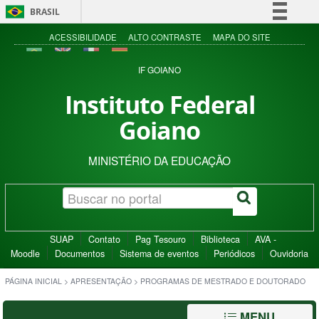
BRASIL
Simplifique!
ACESSIBILIDADE
ALTO CONTRASTE
MAPA DO SITE
Comunica BR
IF GOIANO
Participe
Instituto Federal
Acesso à informação
Goiano
Legislação
Canais
MINISTÉRIO DA EDUCAÇÃO
SUAP
Contato
Pag Tesouro
Biblioteca
AVA -
Moodle
Documentos
Sistema de eventos
Periódicos
Ouvidoria
PÁGINA INICIAL
>
APRESENTAÇÃO
>
PROGRAMAS DE MESTRADO E DOUTORADO
MENU