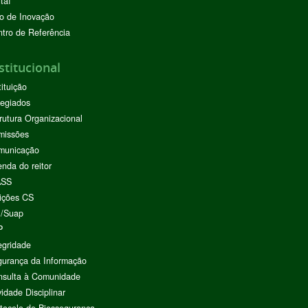
taí
o de Inovação
tro de Referência
stitucional
tituição
egiados
rutura Organizacional
missões
municação
nda do reitor
ASS
ições CS
I/Suap
P
egridade
urança da Informação
nsulta à Comunidade
vidade Disciplinar