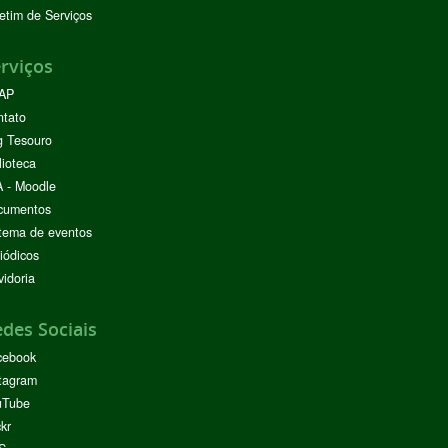
etim de Serviços
rviços
AP
ntato
g Tesouro
lioteca
 - Moodle
cumentos
tema de eventos
iódicos
idoria
des Sociais
cebook
tagram
uTube
ckr