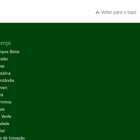
Voltar para o topo
ampi
mpos Belos
alão
res
stalina
rolândia
meri
rá
rinhos
sse
 Verde
ndade
taí
o de Inovação