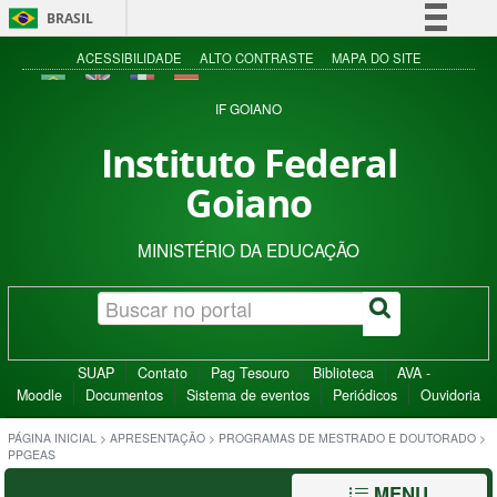
BRASIL
Simplifique!
ACESSIBILIDADE
ALTO CONTRASTE
MAPA DO SITE
Comunica BR
IF GOIANO
Participe
Instituto Federal
Acesso à informação
Goiano
Legislação
Canais
MINISTÉRIO DA EDUCAÇÃO
SUAP
Contato
Pag Tesouro
Biblioteca
AVA -
Moodle
Documentos
Sistema de eventos
Periódicos
Ouvidoria
PÁGINA INICIAL
>
APRESENTAÇÃO
>
PROGRAMAS DE MESTRADO E DOUTORADO
>
PPGEAS
MENU