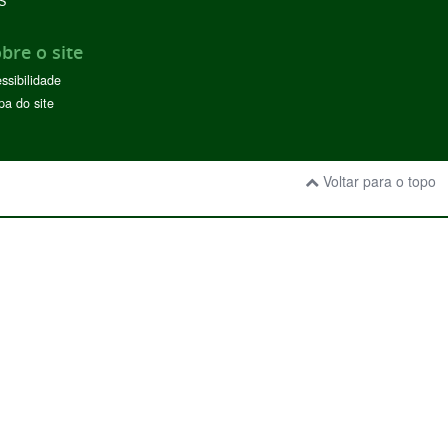
S
bre o site
ssibilidade
a do site
Voltar para o topo