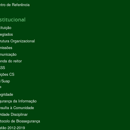
tro de Referência
stitucional
tituição
egiados
rutura Organizacional
missões
municação
nda do reitor
ASS
ições CS
I/Suap
P
egridade
urança da Informação
nsulta à Comunidade
vidade Disciplinar
tocolo de Biossegurança
stão 2012-2019