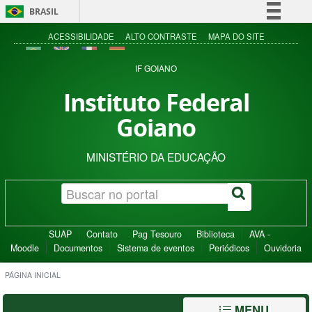
BRASIL
Simplifique!
ACESSIBILIDADE
ALTO CONTRASTE
MAPA DO SITE
Comunica BR
IF GOIANO
Participe
Instituto Federal
Acesso à informação
Goiano
Legislação
Canais
MINISTÉRIO DA EDUCAÇÃO
SUAP
Contato
Pag Tesouro
Biblioteca
AVA -
Moodle
Documentos
Sistema de eventos
Periódicos
Ouvidoria
PÁGINA INICIAL
MENU