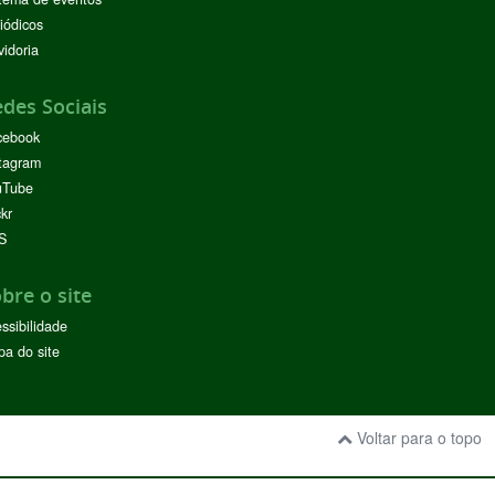
iódicos
idoria
des Sociais
cebook
tagram
uTube
ckr
S
bre o site
ssibilidade
a do site
Voltar para o topo