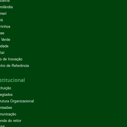
stalina
rolândia
meri
rá
rinhos
sse
 Verde
ndade
taí
o de Inovação
tro de Referência
stitucional
tituição
egiados
rutura Organizacional
missões
municação
nda do reitor