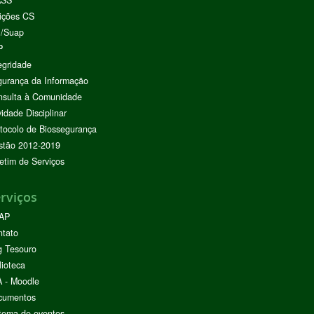
ASS
ições CS
I/Suap
P
egridade
urança da Informação
nsulta à Comunidade
vidade Disciplinar
tocolo de Biossegurança
stão 2012-2019
etim de Serviços
rviços
AP
ntato
g Tesouro
lioteca
 - Moodle
cumentos
tema de eventos