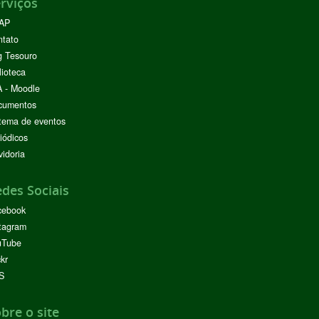
rviços
AP
ntato
g Tesouro
lioteca
 - Moodle
cumentos
tema de eventos
iódicos
idoria
des Sociais
cebook
tagram
uTube
ckr
S
bre o site