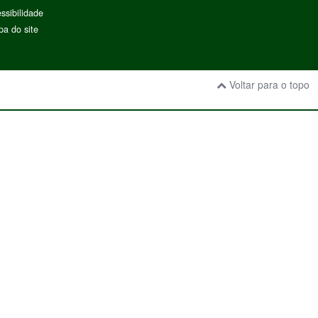
ssibilidade
a do site
Voltar para o topo