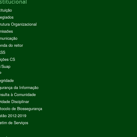
stitucional
tituição
egiados
rutura Organizacional
missões
municação
nda do reitor
ASS
ições CS
I/Suap
P
egridade
urança da Informação
nsulta à Comunidade
vidade Disciplinar
tocolo de Biossegurança
stão 2012-2019
etim de Serviços