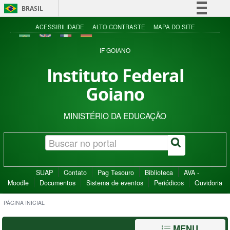
BRASIL
Simplifique!
ACESSIBILIDADE
ALTO CONTRASTE
MAPA DO SITE
Comunica BR
IF GOIANO
Participe
Instituto Federal
Acesso à informação
Goiano
Legislação
Canais
MINISTÉRIO DA EDUCAÇÃO
SUAP
Contato
Pag Tesouro
Biblioteca
AVA -
Moodle
Documentos
Sistema de eventos
Periódicos
Ouvidoria
PÁGINA INICIAL
MENU