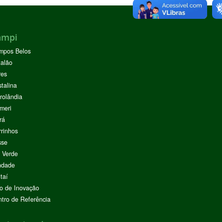
ampi
mpos Belos
alão
res
stalina
rolândia
meri
rá
rinhos
sse
 Verde
ndade
taí
o de Inovação
tro de Referência