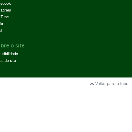
cebook
tagram
uTube
ckr
S
bre o site
ssibilidade
a do site
Voltar para o topo