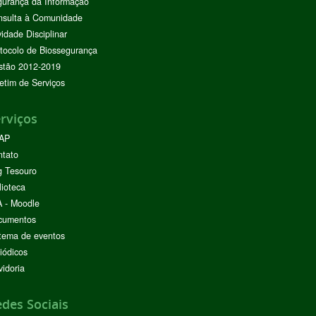
urança da Informação
nsulta à Comunidade
vidade Disciplinar
tocolo de Biossegurança
stão 2012-2019
etim de Serviços
rviços
AP
ntato
g Tesouro
lioteca
 - Moodle
cumentos
tema de eventos
iódicos
idoria
des Sociais