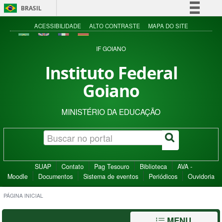
BRASIL
Simplifique!
ACESSIBILIDADE
ALTO CONTRASTE
MAPA DO SITE
Comunica BR
IF GOIANO
Participe
Instituto Federal
Acesso à informação
Goiano
Legislação
Canais
MINISTÉRIO DA EDUCAÇÃO
SUAP
Contato
Pag Tesouro
Biblioteca
AVA -
Moodle
Documentos
Sistema de eventos
Periódicos
Ouvidoria
PÁGINA INICIAL
MENU