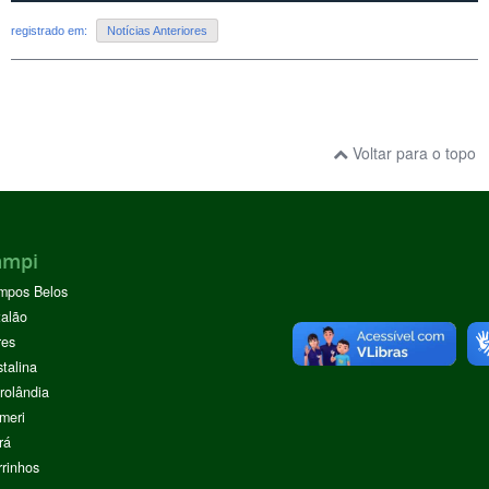
registrado em:
Notícias Anteriores
Voltar para o topo
ampi
mpos Belos
alão
res
stalina
rolândia
meri
rá
rinhos