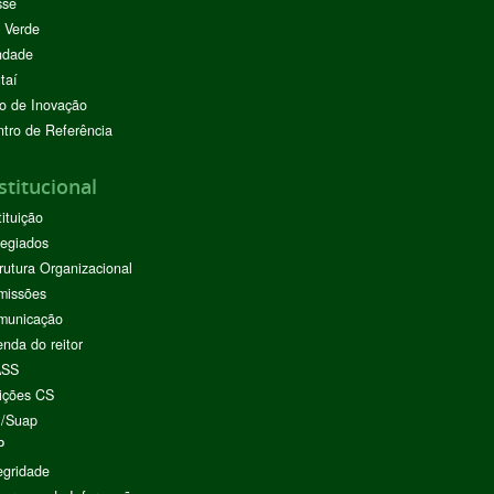
sse
 Verde
ndade
taí
o de Inovação
tro de Referência
stitucional
tituição
egiados
rutura Organizacional
missões
municação
nda do reitor
ASS
ições CS
I/Suap
P
egridade