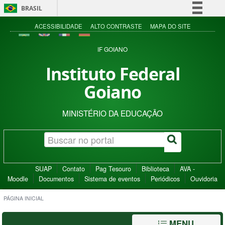
BRASIL
Simplifique!
ACESSIBILIDADE
ALTO CONTRASTE
MAPA DO SITE
Comunica BR
IF GOIANO
Participe
Instituto Federal
Acesso à informação
Goiano
Legislação
Canais
MINISTÉRIO DA EDUCAÇÃO
SUAP
Contato
Pag Tesouro
Biblioteca
AVA -
Moodle
Documentos
Sistema de eventos
Periódicos
Ouvidoria
PÁGINA INICIAL
MENU