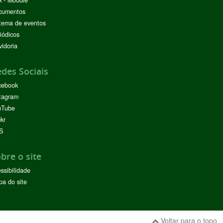
cumentos
tema de eventos
iódicos
idoria
des Sociais
cebook
tagram
uTube
ckr
S
bre o site
ssibilidade
a do site
Voltar para o topo