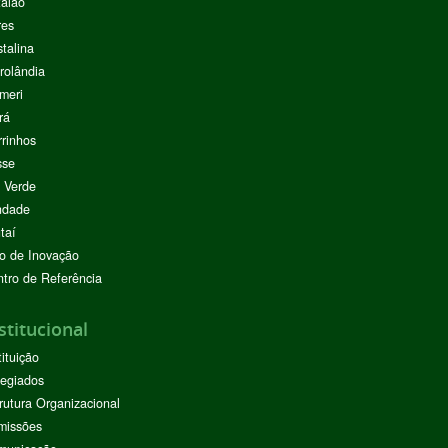
alão
res
stalina
rolândia
meri
rá
rinhos
sse
 Verde
ndade
taí
o de Inovação
tro de Referência
stitucional
tituição
egiados
rutura Organizacional
missões