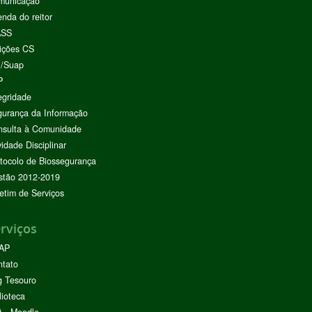
municação
nda do reitor
ASS
ições CS
I/Suap
P
egridade
urança da Informação
nsulta à Comunidade
vidade Disciplinar
tocolo de Biossegurança
stão 2012-2019
etim de Serviços
rviços
AP
ntato
g Tesouro
lioteca
 - Moodle