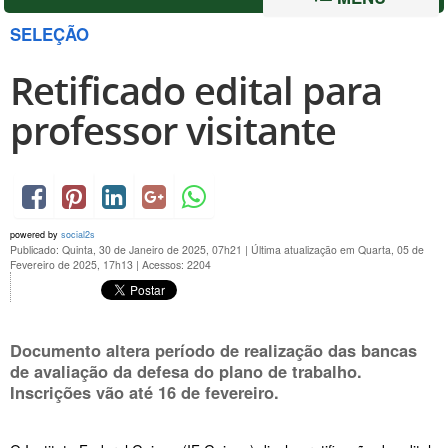
SELEÇÃO
Retificado edital para
professor visitante
powered by
social2s
Publicado: Quinta, 30 de Janeiro de 2025, 07h21
|
Última atualização em Quarta, 05 de
Fevereiro de 2025, 17h13
|
Acessos: 2204
Documento altera período de realização das bancas
de avaliação da defesa do plano de trabalho.
Inscrições vão até
16 de fevereiro
.