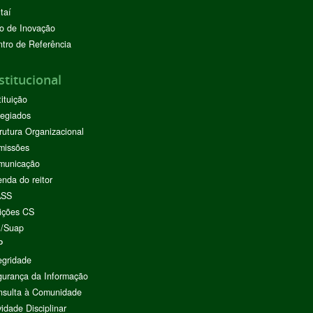
taí
o de Inovação
tro de Referência
stitucional
tituição
egiados
rutura Organizacional
missões
municação
nda do reitor
ASS
ições CS
I/Suap
P
egridade
urança da Informação
nsulta à Comunidade
vidade Disciplinar