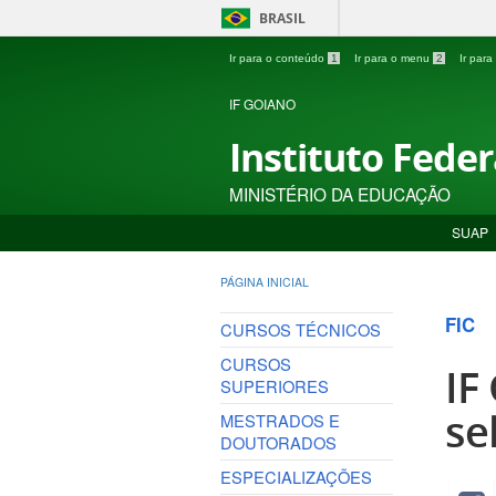
BRASIL
Ir para o conteúdo
1
Ir para o menu
2
Ir par
IF GOIANO
Instituto Fede
MINISTÉRIO DA EDUCAÇÃO
SUAP
PÁGINA INICIAL
FIC
CURSOS TÉCNICOS
CURSOS
IF
SUPERIORES
se
MESTRADOS E
DOUTORADOS
ESPECIALIZAÇÕES