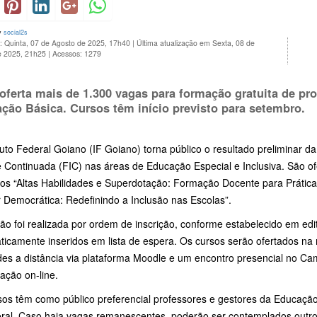
y
social2s
: Quinta, 07 de Agosto de 2025, 17h40
|
Última atualização em Sexta, 08 de
e 2025, 21h25
|
Acessos: 1279
oferta mais de 1.300 vagas para formação gratuita de pro
ção Básica. Cursos têm início previsto para setembro.
tuto Federal Goiano (IF Goiano) torna público o resultado preliminar 
 e Continuada (FIC) nas áreas de Educação Especial e Inclusiva. São of
sos “Altas Habilidades e Superdotação: Formação Docente para Prática
 Democrática: Redefinindo a Inclusão nas Escolas”.
ão foi realizada por ordem de inscrição, conforme estabelecido em ed
ticamente inseridos em lista de espera. Os cursos serão ofertados na
ades a distância via plataforma Moodle e um encontro presencial no C
pação on-line.
sos têm como público preferencial professores e gestores da Educação
eral. Caso haja vagas remanescentes, poderão ser contemplados outro