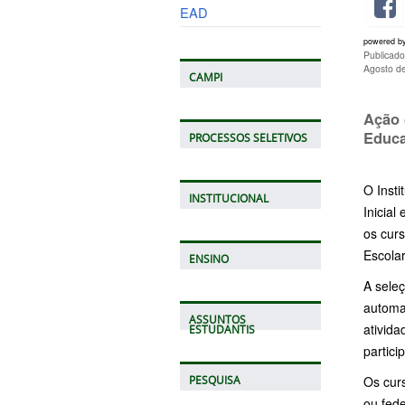
EAD
powered b
Publicado
Agosto d
CAMPI
Ação 
Educa
PROCESSOS SELETIVOS
O Insti
INSTITUCIONAL
Inicial
os cur
Escolar
ENSINO
A seleç
automa
ASSUNTOS
ativid
ESTUDANTIS
partici
Os cur
PESQUISA
ou fed