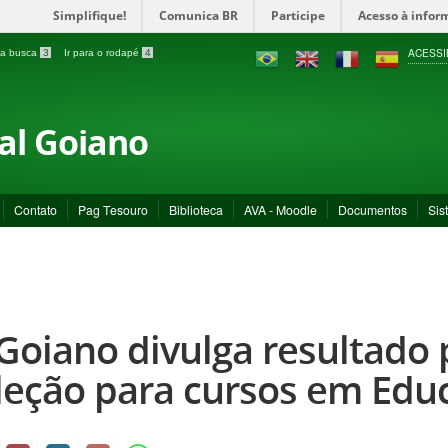
Simplifique!
Comunica BR
Participe
Acesso à infor
ACESSI
a a busca
3
Ir para o rodapé
4
ral Goiano
Contato
Pag Tesouro
Biblioteca
AVA - Moodle
Documentos
Sis
 Goiano divulga resultado 
leção para cursos em Educ