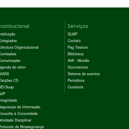
Institucional
Serviços
Instituição
SUAP
Colegiados
Contato
Estrutura Organizacional
Pag Tesouro
Comissões
Biblioteca
Comunicação
AVA - Moodle
Agenda do reitor
Documentos
SIASS
Sistema de eventos
Eleições CS
Periódicos
SEI/Suap
Ouvidoria
A3P
Integridade
Segurança da Informação
Consulta à Comunidade
Atividade Disciplinar
Protocolo de Biossegurança